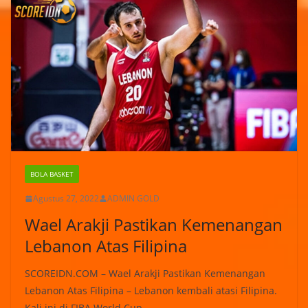
BOLA BASKET
Agustus 27, 2022
ADMIN GOLD
Wael Arakji Pastikan Kemenangan
Lebanon Atas Filipina
SCOREIDN.COM – Wael Arakji Pastikan Kemenangan
Lebanon Atas Filipina – Lebanon kembali atasi Filipina.
Kali ini di FIBA World Cup