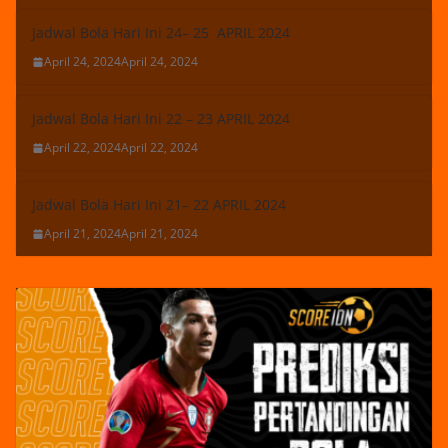
Jadwal Bola Hari Ini 24– 25 APRIL 2024
April 24, 2024
April 24, 2024
Jadwal Bola Hari Ini 22 – 23 APRIL 2024
April 22, 2024
April 22, 2024
Jadwal Bola Hari Ini 21– 22 APRIL 2024
April 21, 2024
April 21, 2024