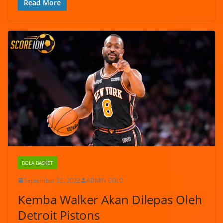
Read More
BOLA BASKET
September 26, 2022
ADMIN GOLD
Kemba Walker Akan Dilepas Oleh
Detroit Pistons