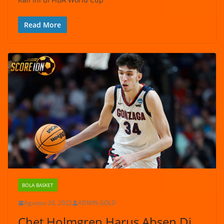
Read More
BOLA BASKET
Agustus 26, 2022
ADMIN GOLD
Chet Holmgren Harus Absen Di