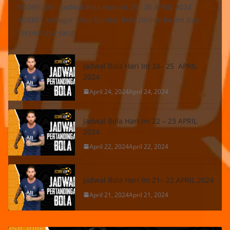
SCOREIDN – Jadwal Bola Hari Ini 25– 26 APRIL 2024
:IOSBET sebagai Situs Bandar Bola Online Resmi dan
Terpercaya yang
Jadwal Bola Hari Ini 24– 25 APRIL
2024
April 24, 2024
April 24, 2024
Jadwal Bola Hari Ini 22 – 23 APRIL
2024
April 22, 2024
April 22, 2024
Jadwal Bola Hari Ini 21– 22 APRIL 2024
April 21, 2024
April 21, 2024