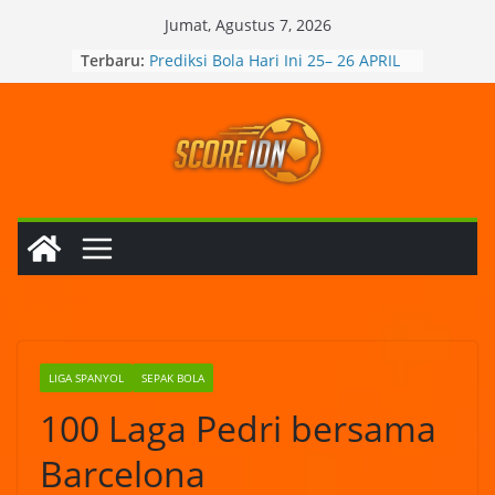
Skip
Jumat, Agustus 7, 2026
to
Terbaru:
Prediksi Bola Hari Ini 25– 26 APRIL
content
2024
Jadwal Bola Hari Ini 25– 26 APRIL
2024
MU Menang Sih, tapi Masih Banyak
Negatifnya, Ujar Erik ten Hag
Xavi Hernandez Putuskan Tetap
Tukangi Barcelona di Musim Depan
Liverpool Dihabisi Everton Karena
Itu Jurgen Klopp Minta Kepada
Suporter The Reds
LIGA SPANYOL
SEPAK BOLA
100 Laga Pedri bersama
Barcelona