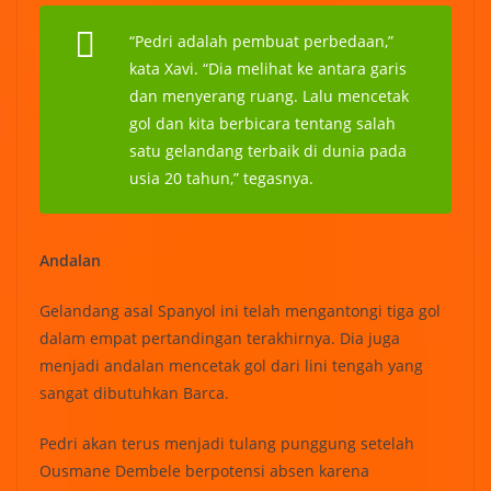
“Pedri adalah pembuat perbedaan,”
kata Xavi. “Dia melihat ke antara garis
dan menyerang ruang. Lalu mencetak
gol dan kita berbicara tentang salah
satu gelandang terbaik di dunia pada
usia 20 tahun,” tegasnya.
Andalan
Gelandang asal Spanyol ini telah mengantongi tiga gol
dalam empat pertandingan terakhirnya. Dia juga
menjadi andalan mencetak gol dari lini tengah yang
sangat dibutuhkan Barca.
Pedri akan terus menjadi tulang punggung setelah
Ousmane Dembele berpotensi absen karena