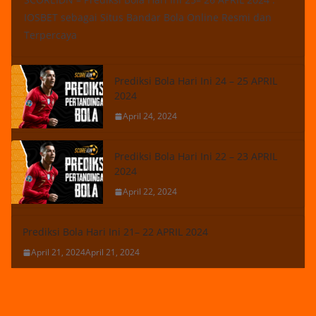
IOSBET sebagai Situs Bandar Bola Online Resmi dan
Terpercaya
Prediksi Bola Hari Ini 24 – 25 APRIL
2024
April 24, 2024
Prediksi Bola Hari Ini 22 – 23 APRIL
2024
April 22, 2024
Prediksi Bola Hari Ini 21– 22 APRIL 2024
April 21, 2024
April 21, 2024