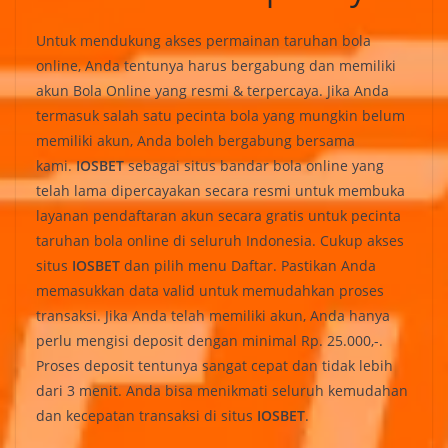
Untuk mendukung akses permainan taruhan bola
online, Anda tentunya harus bergabung dan memiliki
akun Bola Online yang resmi & terpercaya. Jika Anda
termasuk salah satu pecinta bola yang mungkin belum
memiliki akun, Anda boleh bergabung bersama
kami.
IOSBET
sebagai situs bandar bola online yang
telah lama dipercayakan secara resmi untuk membuka
layanan pendaftaran akun secara gratis untuk pecinta
taruhan bola online di seluruh Indonesia. Cukup akses
situs
IOSBET
dan pilih menu Daftar. Pastikan Anda
memasukkan data valid untuk memudahkan proses
transaksi. Jika Anda telah memiliki akun, Anda hanya
perlu mengisi deposit dengan minimal Rp. 25.000,-.
Proses deposit tentunya sangat cepat dan tidak lebih
dari 3 menit. Anda bisa menikmati seluruh kemudahan
dan kecepatan transaksi di situs
IOSBET
.