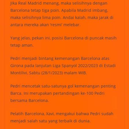
Jika Real Madrid menang, maka selisihnya dengan
Barcelona tetap tiga poin. Apabila Madrid imbang,
maka selisihnya lima poin. Andai kalah, maka jarak di
antara mereka akan ‘resmi’ melebar.
Yang jelas, pekan ini, posisi Barcelona di puncak masih
tetap aman.
Pedri menjadi bintang kemenangan Barcelona atas
Girona pada lanjutan Liga Spanyol 2022/2023 di Estadi
Montilivi, Sabtu (28/1/2023) malam WIB.
Pedri mencetak satu-satunya gol kemenangan penting
Barca. Ini merupakan pertandingan ke-100 Pedri
bersama Barcelona.
Pelatih Barcelona, Xavi, mengakui bahwa Pedri sudah
menjadi salah satu yang terbaik di dunia.