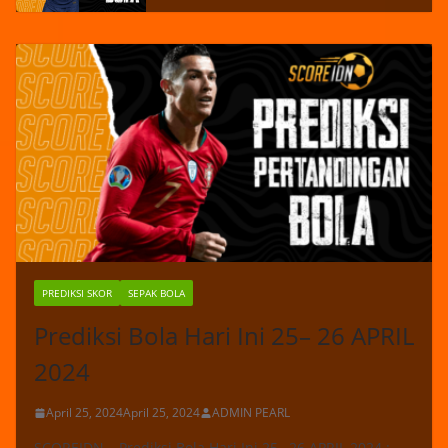
PREDIKSI SKOR
SEPAK BOLA
Prediksi Bola Hari Ini 25– 26 APRIL
2024
April 25, 2024
April 25, 2024
ADMIN PEARL
SCOREIDN – Prediksi Bola Hari Ini 25– 26 APRIL 2024 :