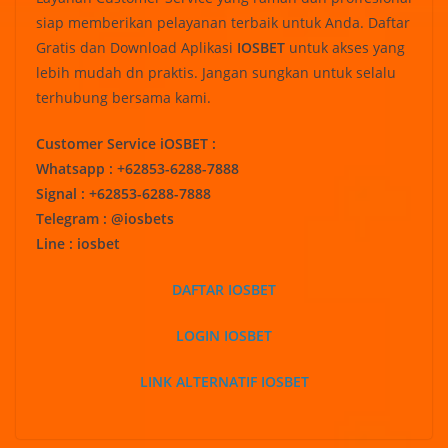
siap memberikan pelayanan terbaik untuk Anda. Daftar
Gratis dan Download Aplikasi
IOSBET
untuk akses yang
lebih mudah dn praktis. Jangan sungkan untuk selalu
terhubung bersama kami.
Customer Service iOSBET :
Whatsapp : +62853-6288-7888
Signal : +62853-6288-7888
Telegram : @iosbets
Line : iosbet
DAFTAR IOSBET
LOGIN IOSBET
LINK ALTERNATIF IOSBET