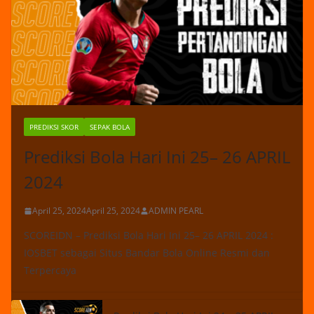
PREDIKSI SKOR
SEPAK BOLA
Prediksi Bola Hari Ini 25– 26 APRIL
2024
April 25, 2024
April 25, 2024
ADMIN PEARL
SCOREIDN – Prediksi Bola Hari Ini 25– 26 APRIL 2024 :
IOSBET sebagai Situs Bandar Bola Online Resmi dan
Terpercaya