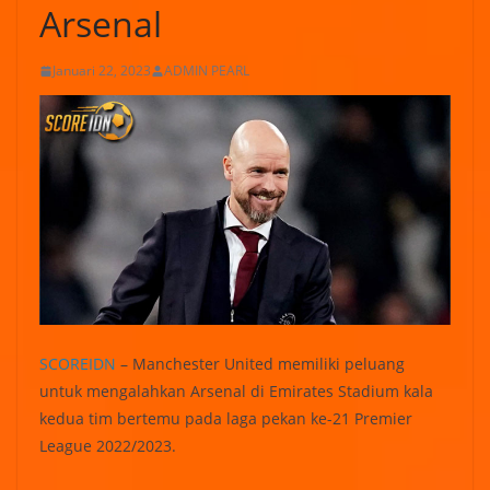
Arsenal
Januari 22, 2023
ADMIN PEARL
SCOREIDN
– Manchester United memiliki peluang
untuk mengalahkan Arsenal di Emirates Stadium kala
kedua tim bertemu pada laga pekan ke-21 Premier
League 2022/2023.