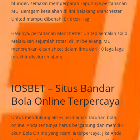
blunder, semakin memperparah rapuhnya pertahanan
MU. Beragam kesalahan di lini belakang Manchester
United mampu dibenahi Erik ten Hag.
Hasilnya, pertahanan Manchester United semakin solid.
Melakukan sejumlah rotasi di lini belakang, MU
menorehkan clean sheet dalam lima dari 10 laga laga
terakhir diseluruh ajang.
IOSBET – Situs Bandar
Bola Online Terpercaya
Untuk mendukung akses permainan taruhan bola
online, Anda tentunya harus bergabung dan memiliki
akun Bola Online yang resmi & terpercaya. Jika Anda