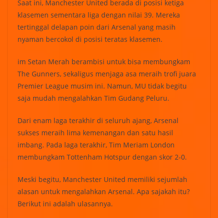
Saat ini, Manchester United berada di posisi ketiga
klasemen sementara liga dengan nilai 39. Mereka
tertinggal delapan poin dari Arsenal yang masih
nyaman bercokol di posisi teratas klasemen.
im Setan Merah berambisi untuk bisa membungkam
The Gunners, sekaligus menjaga asa meraih trofi juara
Premier League musim ini. Namun, MU tidak begitu
saja mudah mengalahkan Tim Gudang Peluru.
Dari enam laga terakhir di seluruh ajang, Arsenal
sukses meraih lima kemenangan dan satu hasil
imbang. Pada laga terakhir, Tim Meriam London
membungkam Tottenham Hotspur dengan skor 2-0.
Meski begitu, Manchester United memiliki sejumlah
alasan untuk mengalahkan Arsenal. Apa sajakah itu?
Berikut ini adalah ulasannya.