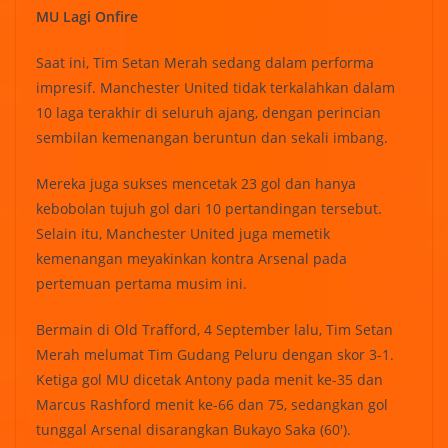
MU Lagi Onfire
Saat ini, Tim Setan Merah sedang dalam performa
impresif. Manchester United tidak terkalahkan dalam
10 laga terakhir di seluruh ajang, dengan perincian
sembilan kemenangan beruntun dan sekali imbang.
Mereka juga sukses mencetak 23 gol dan hanya
kebobolan tujuh gol dari 10 pertandingan tersebut.
Selain itu, Manchester United juga memetik
kemenangan meyakinkan kontra Arsenal pada
pertemuan pertama musim ini.
Bermain di Old Trafford, 4 September lalu, Tim Setan
Merah melumat Tim Gudang Peluru dengan skor 3-1.
Ketiga gol MU dicetak Antony pada menit ke-35 dan
Marcus Rashford menit ke-66 dan 75, sedangkan gol
tunggal Arsenal disarangkan Bukayo Saka (60′).