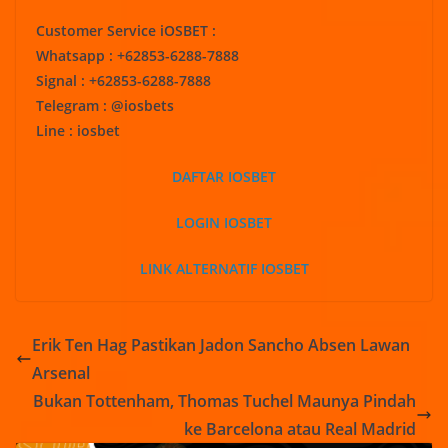
Customer Service iOSBET :
Whatsapp : +62853-6288-7888
Signal : +62853-6288-7888
Telegram : @iosbets
Line : iosbet
DAFTAR IOSBET
LOGIN IOSBET
LINK ALTERNATIF IOSBET
Erik Ten Hag Pastikan Jadon Sancho Absen Lawan
Arsenal
Bukan Tottenham, Thomas Tuchel Maunya Pindah
ke Barcelona atau Real Madrid