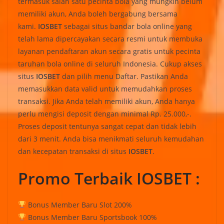
termasuk salah satu pecinta bola yang mungkin belum
memiliki akun, Anda boleh bergabung bersama
kami.
IOSBET
sebagai situs bandar bola online yang
telah lama dipercayakan secara resmi untuk membuka
layanan pendaftaran akun secara gratis untuk pecinta
taruhan bola online di seluruh Indonesia. Cukup akses
situs
IOSBET
dan pilih menu Daftar. Pastikan Anda
memasukkan data valid untuk memudahkan proses
transaksi. Jika Anda telah memiliki akun, Anda hanya
perlu mengisi deposit dengan minimal Rp. 25.000,-.
Proses deposit tentunya sangat cepat dan tidak lebih
dari 3 menit. Anda bisa menikmati seluruh kemudahan
dan kecepatan transaksi di situs
IOSBET
.
Promo Terbaik IOSBET :
Bonus Member Baru Slot 200%
Bonus Member Baru Sportsbook 100%