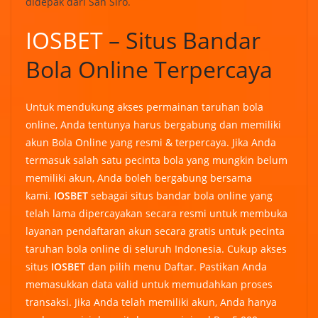
didepak dari San Siro.
IOSBET
– Situs Bandar
Bola Online Terpercaya
Untuk mendukung akses permainan taruhan bola
online, Anda tentunya harus bergabung dan memiliki
akun Bola Online yang resmi & terpercaya. Jika Anda
termasuk salah satu pecinta bola yang mungkin belum
memiliki akun, Anda boleh bergabung bersama
kami.
IOSBET
sebagai situs bandar bola online yang
telah lama dipercayakan secara resmi untuk membuka
layanan pendaftaran akun secara gratis untuk pecinta
taruhan bola online di seluruh Indonesia. Cukup akses
situs
IOSBET
dan pilih menu Daftar. Pastikan Anda
memasukkan data valid untuk memudahkan proses
transaksi. Jika Anda telah memiliki akun, Anda hanya