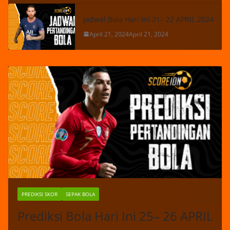
Jadwal Bola Hari Ini 21– 22 APRIL 2024
April 21, 2024
April 21, 2024
PREDIKSI SKOR
SEPAK BOLA
Prediksi Bola Hari Ini 25– 26 APRIL