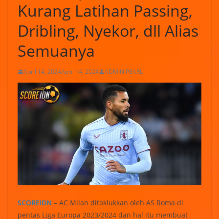
Kurang Latihan Passing,
Dribling, Nyekor, dll Alias
Semuanya
April 14, 2024
April 14, 2024
ADMIN PEARL
SCOREIDN
– AC Milan ditaklukkan oleh AS Roma di
pentas Liga Europa 2023/2024 dan hal itu membuat