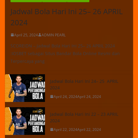
Jadwal Bola Hari Ini 25– 26 APRIL
2024
April 25, 2024
ADMIN PEARL
SCOREIDN – Jadwal Bola Hari Ini 25– 26 APRIL 2024
:IOSBET sebagai Situs Bandar Bola Online Resmi dan
Terpercaya yang
Jadwal Bola Hari Ini 24– 25 APRIL
2024
April 24, 2024
April 24, 2024
Jadwal Bola Hari Ini 22 – 23 APRIL
2024
April 22, 2024
April 22, 2024