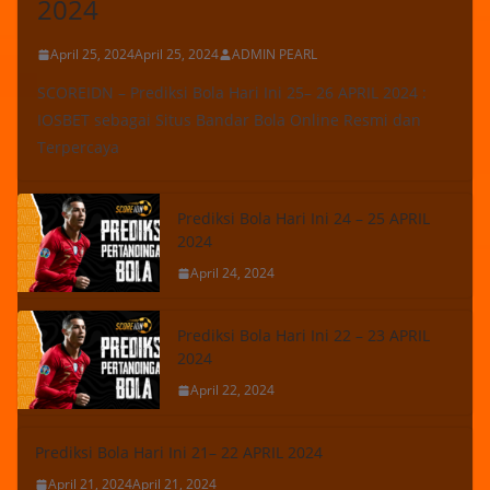
2024
April 25, 2024
April 25, 2024
ADMIN PEARL
SCOREIDN – Prediksi Bola Hari Ini 25– 26 APRIL 2024 :
IOSBET sebagai Situs Bandar Bola Online Resmi dan
Terpercaya
Prediksi Bola Hari Ini 24 – 25 APRIL
2024
April 24, 2024
Prediksi Bola Hari Ini 22 – 23 APRIL
2024
April 22, 2024
Prediksi Bola Hari Ini 21– 22 APRIL 2024
April 21, 2024
April 21, 2024