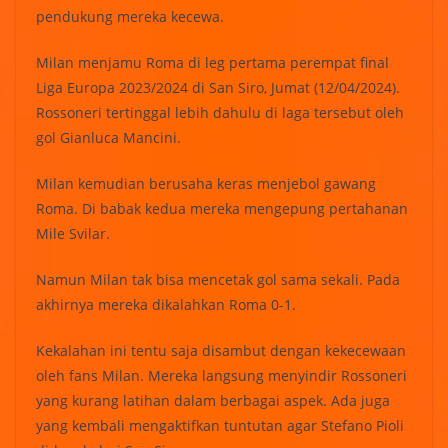
pendukung mereka kecewa.
Milan menjamu Roma di leg pertama perempat final
Liga Europa 2023/2024 di San Siro, Jumat (12/04/2024).
Rossoneri tertinggal lebih dahulu di laga tersebut oleh
gol Gianluca Mancini.
Milan kemudian berusaha keras menjebol gawang
Roma. Di babak kedua mereka mengepung pertahanan
Mile Svilar.
Namun Milan tak bisa mencetak gol sama sekali. Pada
akhirnya mereka dikalahkan Roma 0-1.
Kekalahan ini tentu saja disambut dengan kekecewaan
oleh fans Milan. Mereka langsung menyindir Rossoneri
yang kurang latihan dalam berbagai aspek. Ada juga
yang kembali mengaktifkan tuntutan agar Stefano Pioli