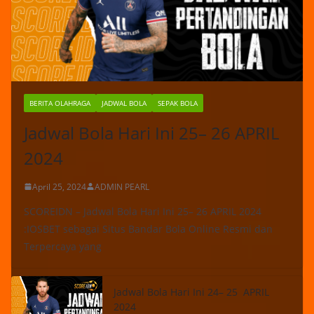
BERITA OLAHRAGA
JADWAL BOLA
SEPAK BOLA
Jadwal Bola Hari Ini 25– 26 APRIL
2024
April 25, 2024
ADMIN PEARL
SCOREIDN – Jadwal Bola Hari Ini 25– 26 APRIL 2024
:IOSBET sebagai Situs Bandar Bola Online Resmi dan
Terpercaya yang
Jadwal Bola Hari Ini 24– 25 APRIL
2024