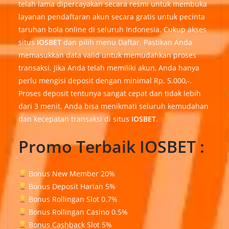
telah lama dipercayakan secara resmi untuk membuka
layanan pendaftaran akun secara gratis untuk pecinta
taruhan bola online di seluruh Indonesia. Cukup akses
situs
IOSBET
dan pilih menu Daftar. Pastikan Anda
memasukkan data valid untuk memudahkan proses
transaksi. Jika Anda telah memiliki akun, Anda hanya
perlu mengisi deposit dengan minimal Rp. 5.000,-.
Proses deposit tentunya sangat cepat dan tidak lebih
dari 3 menit. Anda bisa menikmati seluruh kemudahan
dan kecepatan transaksi di situs
IOSBET
.
Promo Terbaik IOSBET :
Bonus New Member 20%
Bonus Deposit Harian 5%
Bonus Rollingan Slot 0.7%
Bonus Rollingan Casino 0.5%
Bonus Cashback Slot 5%