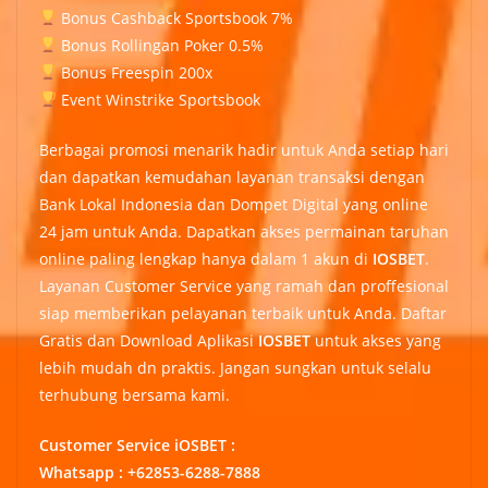
Bonus Cashback Sportsbook 7%
Bonus Rollingan Poker 0.5%
Bonus Freespin 200x
Event Winstrike Sportsbook
Berbagai promosi menarik hadir untuk Anda setiap hari
dan dapatkan kemudahan layanan transaksi dengan
Bank Lokal Indonesia dan Dompet Digital yang online
24 jam untuk Anda. Dapatkan akses permainan taruhan
online paling lengkap hanya dalam 1 akun di
IOSBET
.
Layanan Customer Service yang ramah dan proffesional
siap memberikan pelayanan terbaik untuk Anda. Daftar
Gratis dan Download Aplikasi
IOSBET
untuk akses yang
lebih mudah dn praktis. Jangan sungkan untuk selalu
terhubung bersama kami.
Customer Service iOSBET :
Whatsapp : +62853-6288-7888