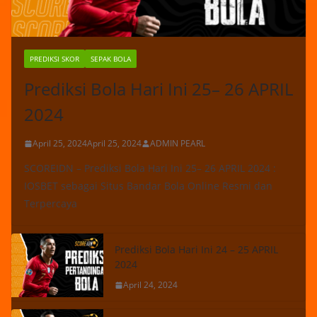
PREDIKSI SKOR
SEPAK BOLA
Prediksi Bola Hari Ini 25– 26 APRIL
2024
April 25, 2024
April 25, 2024
ADMIN PEARL
SCOREIDN – Prediksi Bola Hari Ini 25– 26 APRIL 2024 :
IOSBET sebagai Situs Bandar Bola Online Resmi dan
Terpercaya
Prediksi Bola Hari Ini 24 – 25 APRIL
2024
April 24, 2024