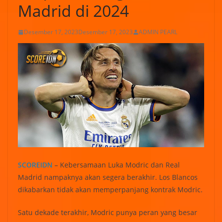
Madrid di 2024
Desember 17, 2023
Desember 17, 2023
ADMIN PEARL
SCOREIDN
– Kebersamaan Luka Modric dan Real
Madrid nampaknya akan segera berakhir. Los Blancos
dikabarkan tidak akan memperpanjang kontrak Modric.
Satu dekade terakhir, Modric punya peran yang besar