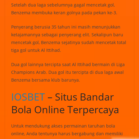
Setelah dua laga sebelumnya gagal mencetak gol,
Benzema membuka keran golnya pada pekan ke-3.
Penyerang berusia 35 tahun ini masih menunjukkan
ketajamannya sebagai penyerang elit. Sekalipun baru
mencetak gol, Benzema sejatinya sudah mencetak total
tiga gol untuk Al Ittihad.
Dua gol lainnya tercipta saat Al Ittihad bermain di Liga
Champions Arab. Dua gol itu tercipta di dua laga awal
Benzema bersama klub barunya.
IOSBET
– Situs Bandar
Bola Online Terpercaya
Untuk mendukung akses permainan taruhan bola
online, Anda tentunya harus bergabung dan memiliki