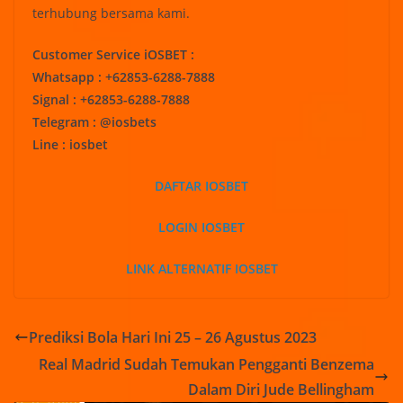
terhubung bersama kami.
Customer Service iOSBET :
Whatsapp : +62853-6288-7888
Signal : +62853-6288-7888
Telegram : @iosbets
Line : iosbet
DAFTAR IOSBET
LOGIN IOSBET
LINK ALTERNATIF IOSBET
Prediksi Bola Hari Ini 25 – 26 Agustus 2023
Real Madrid Sudah Temukan Pengganti Benzema
Dalam Diri Jude Bellingham