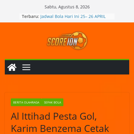
Skip
Sabtu, Agustus 8, 2026
to
Terbaru:
Jadwal Bola Hari Ini 25– 26 APRIL
content
2024
MU Menang Sih, tapi Masih Banyak
Negatifnya, Ujar Erik ten Hag
Xavi Hernandez Putuskan Tetap
Tukangi Barcelona di Musim Depan
Liverpool Dihabisi Everton Karena
Itu Jurgen Klopp Minta Kepada
Suporter The Reds
Prediksi Bola Hari Ini 25– 26 APRIL
2024
BERITA OLAHRAGA
SEPAK BOLA
Al Ittihad Pesta Gol,
Karim Benzema Cetak