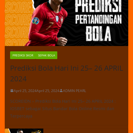
PREDIKSI SKOR
SEPAK BOLA
Prediksi Bola Hari Ini 25– 26 APRIL
2024
April 25, 2024
April 25, 2024
ADMIN PEARL
SCOREIDN – Prediksi Bola Hari Ini 25– 26 APRIL 2024 :
IOSBET sebagai Situs Bandar Bola Online Resmi dan
Terpercaya