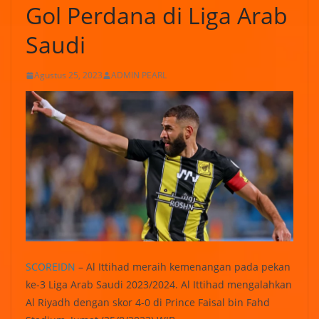
Gol Perdana di Liga Arab
Saudi
Agustus 25, 2023
ADMIN PEARL
SCOREIDN
– Al Ittihad meraih kemenangan pada pekan
ke-3 Liga Arab Saudi 2023/2024. Al Ittihad mengalahkan
Al Riyadh dengan skor 4-0 di Prince Faisal bin Fahd