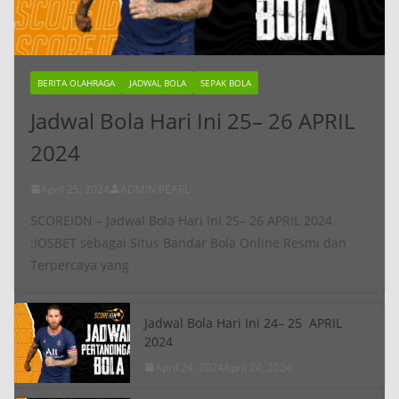
BERITA OLAHRAGA
JADWAL BOLA
SEPAK BOLA
Jadwal Bola Hari Ini 25– 26 APRIL
2024
April 25, 2024
ADMIN PEARL
SCOREIDN – Jadwal Bola Hari Ini 25– 26 APRIL 2024
:IOSBET sebagai Situs Bandar Bola Online Resmi dan
Terpercaya yang
Jadwal Bola Hari Ini 24– 25 APRIL
2024
April 24, 2024
April 24, 2024