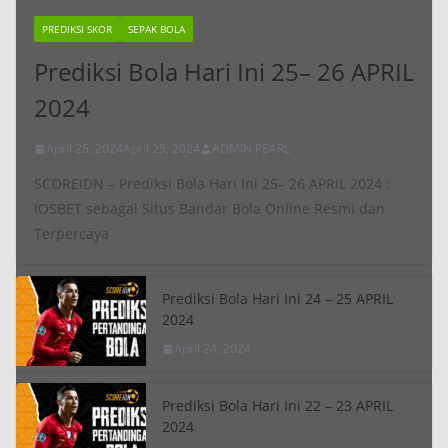
PREDIKSI SKOR
SEPAK BOLA
Prediksi Bola Hari Ini 25– 26 APRIL
2024
April 25, 2024
April 25, 2024
ADMIN PEARL
SCOREIDN – Prediksi Bola Hari Ini 25– 26 APRIL 2024 :
IOSBET sebagai Situs Bandar Bola Online Resmi dan
Terpercaya
Prediksi Bola Hari Ini 24 – 25 APRIL
2024
April 24, 2024
Prediksi Bola Hari Ini 22 – 23 APRIL
2024