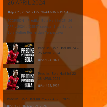
26 APRIL 2024
April 25, 2024
April 25, 2024
ADMIN PEARL
SCOREIDN – Prediksi Bola Hari Ini 25– 26
APRIL 2024 : IOSBET sebagai Situs Bandar
Bola Online Resmi dan Terpercaya
Prediksi Bola Hari Ini 24 –
25 APRIL 2024
April 24, 2024
Prediksi Bola Hari Ini 22 –
23 APRIL 2024
April 22, 2024
Prediksi Bola Hari Ini 21– 22 APRIL 2024
April 21, 2024
April 21, 2024