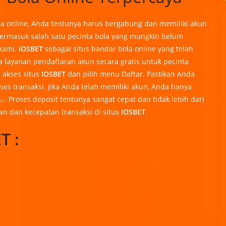
 online, Anda tentunya harus bergabung dan memiliki akun
 termasuk salah satu pecinta bola yang mungkin belum
kami.
IOSBET
sebagai situs bandar bola online yang telah
layanan pendaftaran akun secara gratis untuk pecinta
 akses situs
IOSBET
dan pilih menu Daftar. Pastikan Anda
 transaksi. Jika Anda telah memiliki akun, Anda hanya
-. Proses deposit tentunya sangat cepat dan tidak lebih dari
n dan kecepatan transaksi di situs
IOSBET
.
T :