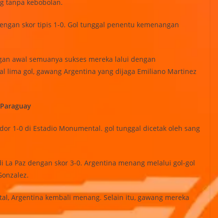
g tanpa kebobolan.
engan skor tipis 1-0. Gol tunggal penentu kemenangan
gan awal semuanya sukses mereka lalui dengan
al lima gol, gawang Argentina yang dijaga Emiliano Martinez
s Paraguay
r 1-0 di Estadio Monumental. gol tunggal dicetak oleh sang
i La Paz dengan skor 3-0. Argentina menang melalui gol-gol
Gonzalez.
tal, Argentina kembali menang. Selain itu, gawang mereka