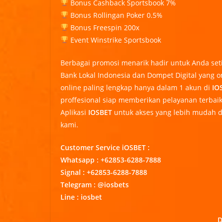
Bonus Cashback Sportsbook 7%
Bonus Rollingan Poker 0.5%
Bonus Freespin 200x
Event Winstrike Sportsbook
Berbagai promosi menarik hadir untuk Anda se
Bank Lokal Indonesia dan Dompet Digital yang 
online paling lengkap hanya dalam 1 akun di
IO
proffesional siap memberikan pelayanan terbai
Aplikasi
IOSBET
untuk akses yang lebih mudah d
kami.
Customer Service iOSBET :
Whatsapp : +62853-6288-7888
Signal : +62853-6288-7888
Telegram : @iosbets
Line : iosbet
D