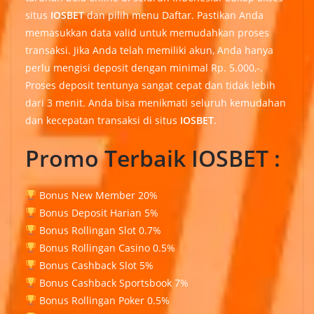
situs
IOSBET
dan pilih menu Daftar. Pastikan Anda
memasukkan data valid untuk memudahkan proses
transaksi. Jika Anda telah memiliki akun, Anda hanya
perlu mengisi deposit dengan minimal Rp. 5.000,-.
Proses deposit tentunya sangat cepat dan tidak lebih
dari 3 menit. Anda bisa menikmati seluruh kemudahan
dan kecepatan transaksi di situs
IOSBET
.
Promo Terbaik IOSBET :
Bonus New Member 20%
Bonus Deposit Harian 5%
Bonus Rollingan Slot 0.7%
Bonus Rollingan Casino 0.5%
Bonus Cashback Slot 5%
Bonus Cashback Sportsbook 7%
Bonus Rollingan Poker 0.5%