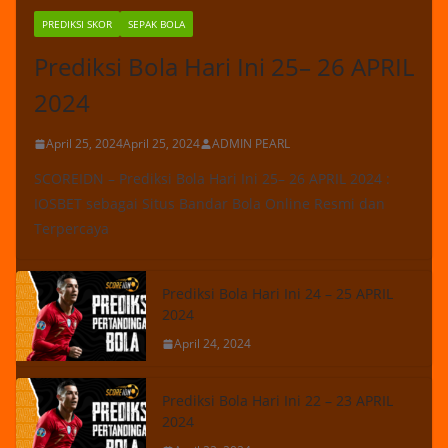
PREDIKSI SKOR
SEPAK BOLA
Prediksi Bola Hari Ini 25– 26 APRIL
2024
April 25, 2024
April 25, 2024
ADMIN PEARL
SCOREIDN – Prediksi Bola Hari Ini 25– 26 APRIL 2024 :
IOSBET sebagai Situs Bandar Bola Online Resmi dan
Terpercaya
Prediksi Bola Hari Ini 24 – 25 APRIL
2024
April 24, 2024
Prediksi Bola Hari Ini 22 – 23 APRIL
2024