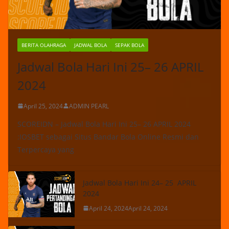
BERITA OLAHRAGA
JADWAL BOLA
SEPAK BOLA
Jadwal Bola Hari Ini 25– 26 APRIL
2024
April 25, 2024
ADMIN PEARL
SCOREIDN – Jadwal Bola Hari Ini 25– 26 APRIL 2024
:IOSBET sebagai Situs Bandar Bola Online Resmi dan
Terpercaya yang
Jadwal Bola Hari Ini 24– 25 APRIL
2024
April 24, 2024
April 24, 2024