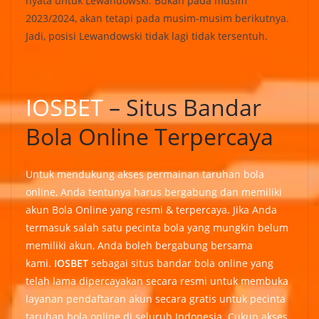
nyata untuk Lewandowski. Bukan pada musim
2023/2024, akan tetapi pada musim-musim berikutnya.
Jadi, posisi Lewandowski tidak lagi tidak tersentuh.
IOSBET
– Situs Bandar
Bola Online Terpercaya
Untuk mendukung akses permainan taruhan bola
online, Anda tentunya harus bergabung dan memiliki
akun Bola Online yang resmi & terpercaya. Jika Anda
termasuk salah satu pecinta bola yang mungkin belum
memiliki akun, Anda boleh bergabung bersama
kami.
IOSBET
sebagai situs bandar bola online yang
telah lama dipercayakan secara resmi untuk membuka
layanan pendaftaran akun secara gratis untuk pecinta
taruhan bola online di seluruh Indonesia. Cukup akses