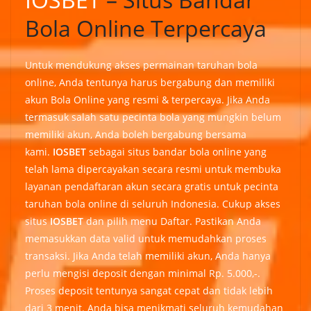
Bola Online Terpercaya
Untuk mendukung akses permainan taruhan bola
online, Anda tentunya harus bergabung dan memiliki
akun Bola Online yang resmi & terpercaya. Jika Anda
termasuk salah satu pecinta bola yang mungkin belum
memiliki akun, Anda boleh bergabung bersama
kami.
IOSBET
sebagai situs bandar bola online yang
telah lama dipercayakan secara resmi untuk membuka
layanan pendaftaran akun secara gratis untuk pecinta
taruhan bola online di seluruh Indonesia. Cukup akses
situs
IOSBET
dan pilih menu Daftar. Pastikan Anda
memasukkan data valid untuk memudahkan proses
transaksi. Jika Anda telah memiliki akun, Anda hanya
perlu mengisi deposit dengan minimal Rp. 5.000,-.
Proses deposit tentunya sangat cepat dan tidak lebih
dari 3 menit. Anda bisa menikmati seluruh kemudahan