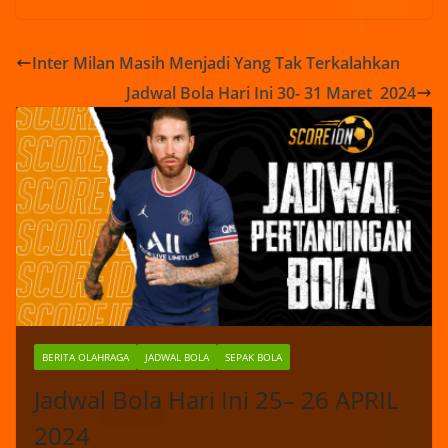
Inter Milan Masih Menjadi Yang Tak Terkalahkan
Jadwal Bola Hari Ini 30- 31 Maret 2024
BERITA OLAHRAGA
JADWAL BOLA
SEPAK BOLA
Jadwal Bola Hari Ini 25– 26 APRIL
2024