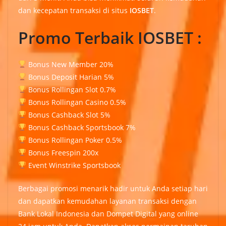
dan kecepatan transaksi di situs
IOSBET
.
Promo Terbaik IOSBET :
Bonus New Member 20%
Bonus Deposit Harian 5%
Bonus Rollingan Slot 0.7%
Bonus Rollingan Casino 0.5%
Bonus Cashback Slot 5%
Bonus Cashback Sportsbook 7%
Bonus Rollingan Poker 0.5%
Bonus Freespin 200x
Event Winstrike Sportsbook
Berbagai promosi menarik hadir untuk Anda setiap hari
dan dapatkan kemudahan layanan transaksi dengan
Bank Lokal Indonesia dan Dompet Digital yang online