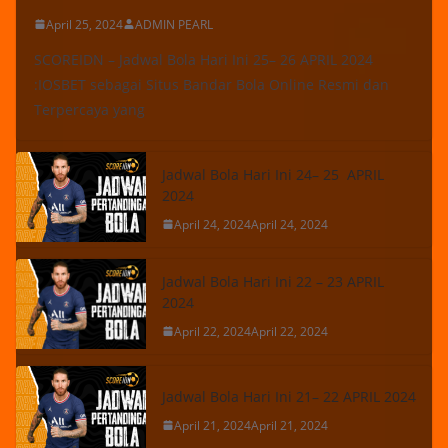
April 25, 2024
ADMIN PEARL
SCOREIDN – Jadwal Bola Hari Ini 25– 26 APRIL 2024
:IOSBET sebagai Situs Bandar Bola Online Resmi dan
Terpercaya yang
Jadwal Bola Hari Ini 24– 25 APRIL
2024
April 24, 2024
April 24, 2024
Jadwal Bola Hari Ini 22 – 23 APRIL
2024
April 22, 2024
April 22, 2024
Jadwal Bola Hari Ini 21– 22 APRIL 2024
April 21, 2024
April 21, 2024