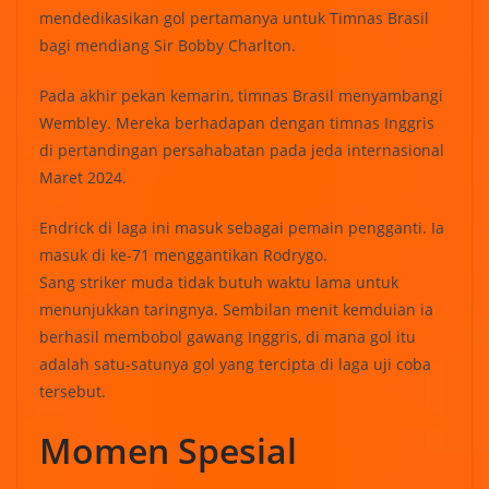
mendedikasikan gol pertamanya untuk Timnas Brasil
bagi mendiang Sir Bobby Charlton.
Pada akhir pekan kemarin, timnas Brasil menyambangi
Wembley. Mereka berhadapan dengan timnas Inggris
di pertandingan persahabatan pada jeda internasional
Maret 2024.
Endrick di laga ini masuk sebagai pemain pengganti. Ia
masuk di ke-71 menggantikan Rodrygo.
Sang striker muda tidak butuh waktu lama untuk
menunjukkan taringnya. Sembilan menit kemduian ia
berhasil membobol gawang Inggris, di mana gol itu
adalah satu-satunya gol yang tercipta di laga uji coba
tersebut.
Momen Spesial