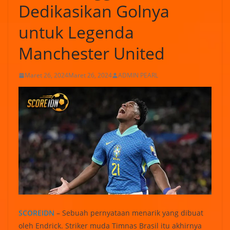
Dedikasikan Golnya
untuk Legenda
Manchester United
Maret 26, 2024
Maret 26, 2024
ADMIN PEARL
SCOREIDN
– Sebuah pernyataan menarik yang dibuat
oleh Endrick. Striker muda Timnas Brasil itu akhirnya