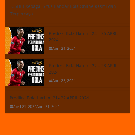
IOSBET sebagai Situs Bandar Bola Online Resmi dan
Terpercaya
Prediksi Bola Hari Ini 24 – 25 APRIL
2024
April 24, 2024
Prediksi Bola Hari Ini 22 – 23 APRIL
2024
April 22, 2024
Prediksi Bola Hari Ini 21– 22 APRIL 2024
April 21, 2024
April 21, 2024