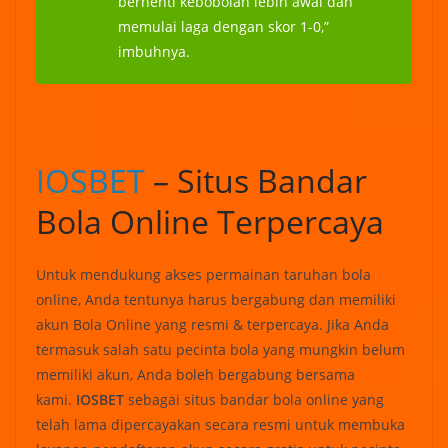
berhenti kebobolan lebih awal dan
memulai laga dengan skor 1-0,”
imbuhnya.
IOSBET
– Situs Bandar
Bola Online Terpercaya
Untuk mendukung akses permainan taruhan bola
online, Anda tentunya harus bergabung dan memiliki
akun Bola Online yang resmi & terpercaya. Jika Anda
termasuk salah satu pecinta bola yang mungkin belum
memiliki akun, Anda boleh bergabung bersama
kami.
IOSBET
sebagai situs bandar bola online yang
telah lama dipercayakan secara resmi untuk membuka