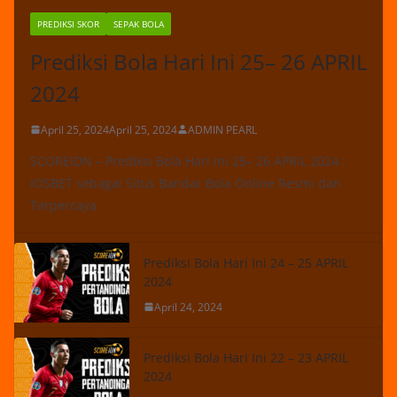
PREDIKSI SKOR
SEPAK BOLA
Prediksi Bola Hari Ini 25– 26 APRIL
2024
April 25, 2024
April 25, 2024
ADMIN PEARL
SCOREIDN – Prediksi Bola Hari Ini 25– 26 APRIL 2024 :
IOSBET sebagai Situs Bandar Bola Online Resmi dan
Terpercaya
Prediksi Bola Hari Ini 24 – 25 APRIL
2024
April 24, 2024
Prediksi Bola Hari Ini 22 – 23 APRIL
2024