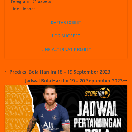
Telegram : @iosbets
Line : iosbet
DAFTAR IOSBET
LOGIN IOSBET
LINK ALTERNATIF IOSBET
Prediksi Bola Hari Ini 18 – 19 September 2023
Jadwal Bola Hari Ini 19 – 20 September 2023