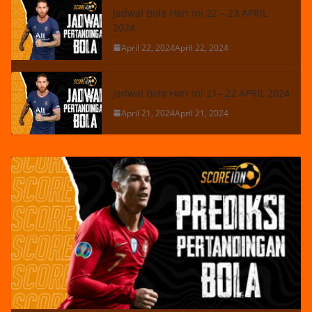
Jadwal Bola Hari Ini 22 – 23 APRIL
2024
April 22, 2024
April 22, 2024
Jadwal Bola Hari Ini 21– 22 APRIL 2024
April 21, 2024
April 21, 2024