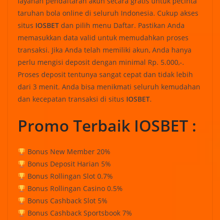
layanan pendaftaran akun secara gratis untuk pecinta
taruhan bola online di seluruh Indonesia. Cukup akses
situs
IOSBET
dan pilih menu Daftar. Pastikan Anda
memasukkan data valid untuk memudahkan proses
transaksi. Jika Anda telah memiliki akun, Anda hanya
perlu mengisi deposit dengan minimal Rp. 5.000,-.
Proses deposit tentunya sangat cepat dan tidak lebih
dari 3 menit. Anda bisa menikmati seluruh kemudahan
dan kecepatan transaksi di situs
IOSBET
.
Promo Terbaik IOSBET :
Bonus New Member 20%
Bonus Deposit Harian 5%
Bonus Rollingan Slot 0.7%
Bonus Rollingan Casino 0.5%
Bonus Cashback Slot 5%
Bonus Cashback Sportsbook 7%