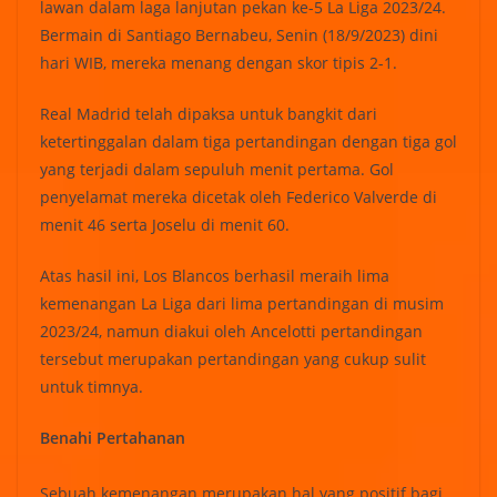
lawan dalam laga lanjutan pekan ke-5 La Liga 2023/24.
Bermain di Santiago Bernabeu, Senin (18/9/2023) dini
hari WIB, mereka menang dengan skor tipis 2-1.
Real Madrid telah dipaksa untuk bangkit dari
ketertinggalan dalam tiga pertandingan dengan tiga gol
yang terjadi dalam sepuluh menit pertama. Gol
penyelamat mereka dicetak oleh Federico Valverde di
menit 46 serta Joselu di menit 60.
Atas hasil ini, Los Blancos berhasil meraih lima
kemenangan La Liga dari lima pertandingan di musim
2023/24, namun diakui oleh Ancelotti pertandingan
tersebut merupakan pertandingan yang cukup sulit
untuk timnya.
Benahi Pertahanan
Sebuah kemenangan merupakan hal yang positif bagi