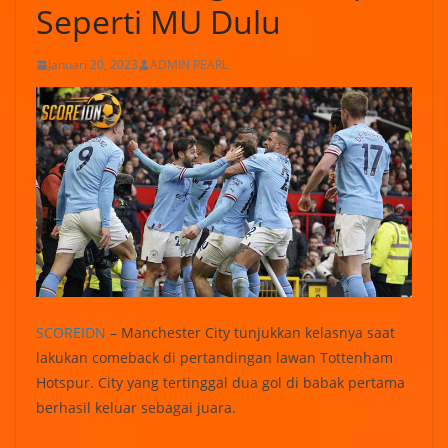
Seperti MU Dulu
Januari 20, 2023
ADMIN PEARL
SCOREIDN
– Manchester City tunjukkan kelasnya saat
lakukan comeback di pertandingan lawan Tottenham
Hotspur. City yang tertinggal dua gol di babak pertama
berhasil keluar sebagai juara.