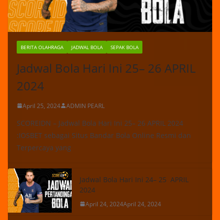
BERITA OLAHRAGA
JADWAL BOLA
SEPAK BOLA
Jadwal Bola Hari Ini 25– 26 APRIL
2024
April 25, 2024
ADMIN PEARL
SCOREIDN – Jadwal Bola Hari Ini 25– 26 APRIL 2024
:IOSBET sebagai Situs Bandar Bola Online Resmi dan
Terpercaya yang
Jadwal Bola Hari Ini 24– 25 APRIL
2024
April 24, 2024
April 24, 2024