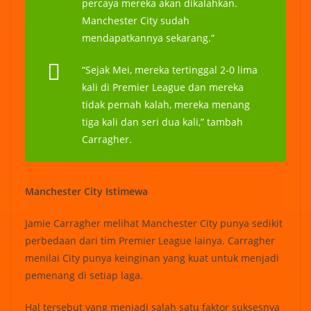
percaya mereka akan dikalahkan.
Manchester City sudah
mendapatkannya sekarang.”
“Sejak Mei, mereka tertinggal 2-0 lima
kali di Premier League dan mereka
tidak pernah kalah, mereka menang
tiga kali dan seri dua kali,” tambah
Carragher.
Manchester City Istimewa
Jamie Carragher melihat Manchester City punya sedikit
perbedaan dari tim Premier League lainya. Carragher
menilai City punya keinginan yang kuat untuk menjadi
pemenang di setiap laga.
Hal tersebut yang menjadi salah satu faktor suksesnya