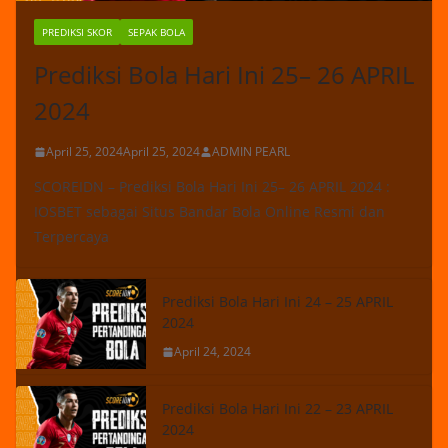
PREDIKSI SKOR
SEPAK BOLA
Prediksi Bola Hari Ini 25– 26 APRIL
2024
April 25, 2024
April 25, 2024
ADMIN PEARL
SCOREIDN – Prediksi Bola Hari Ini 25– 26 APRIL 2024 :
IOSBET sebagai Situs Bandar Bola Online Resmi dan
Terpercaya
Prediksi Bola Hari Ini 24 – 25 APRIL
2024
April 24, 2024
Prediksi Bola Hari Ini 22 – 23 APRIL
2024