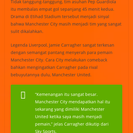
Tidak tanggung-tanggung, tim asuhan Pep Guardiola
itu membalas empat gol sepanjang 45 menit kedua.
Drama di Etihad Stadium tersebut menjadi sinyal
bahwa Manchester City masih menjadi tim yang sangat
sulit dikalahkan.
Legenda Liverpool, Jamie Carragher sangat terkesan
dengan semangat pantang menyerah para pemain
Manchester City. Cara City melakukan comeback
bahkan mengingatkan Carragher pada rival
bebuyutannya dulu, Manchester United.
“Kemenangan itu sangat besar.
Manchester City mendapatkan hal itu
sekarang yang dimiliki Manchester
United ketika saya masih menjadi
pemain,” jelas Carragher dikutip dari
Sky Sports.