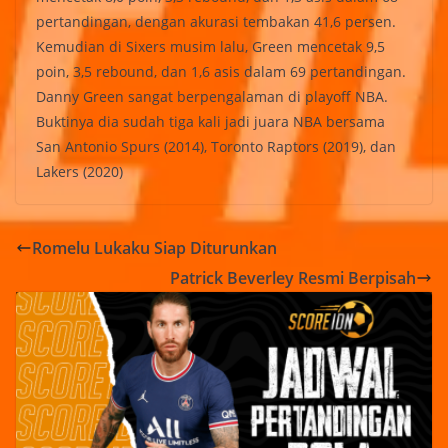
pertandingan, dengan akurasi tembakan 41,6 persen.
Kemudian di Sixers musim lalu, Green mencetak 9,5
poin, 3,5 rebound, dan 1,6 asis dalam 69 pertandingan.
Danny Green sangat berpengalaman di playoff NBA.
Buktinya dia sudah tiga kali jadi juara NBA bersama
San Antonio Spurs (2014), Toronto Raptors (2019), dan
Lakers (2020)
Romelu Lukaku Siap Diturunkan
Patrick Beverley Resmi Berpisah