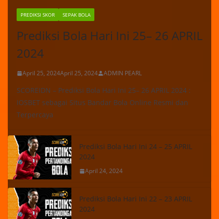
PREDIKSI SKOR
SEPAK BOLA
Prediksi Bola Hari Ini 25– 26 APRIL
2024
April 25, 2024
April 25, 2024
ADMIN PEARL
SCOREIDN – Prediksi Bola Hari Ini 25– 26 APRIL 2024 :
IOSBET sebagai Situs Bandar Bola Online Resmi dan
Terpercaya
Prediksi Bola Hari Ini 24 – 25 APRIL
2024
April 24, 2024
Prediksi Bola Hari Ini 22 – 23 APRIL
2024