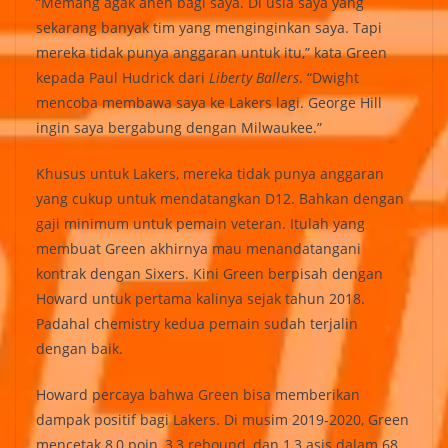
“Memang agak aneh bagi saya. Di usia saya yang
sekarang banyak tim yang menginginkan saya. Tapi
mereka tidak punya anggaran untuk itu,” kata Green
kepada Paul Hudrick dari
Liberty Ballers
. “Dwight
mencoba membawa saya ke Lakers lagi. George Hill
ingin saya bergabung dengan Milwaukee.”
Khusus untuk Lakers, mereka tidak punya anggaran
yang cukup untuk mendatangkan D12. Bahkan dengan
gaji minimum untuk pemain veteran. Itulah yang
membuat Green akhirnya mau menandatangani
kontrak dengan Sixers. Kini Green berpisah dengan
Howard untuk pertama kalinya sejak tahun 2018.
Padahal chemistry kedua pemain sudah terjalin
dengan baik.
Howard percaya bahwa Green bisa memberikan
dampak positif bagi Lakers. Di musim 2019-2020, Green
mencetak 8,0 poin, 3,3 rebound, dan 1,3 asis dalam 68