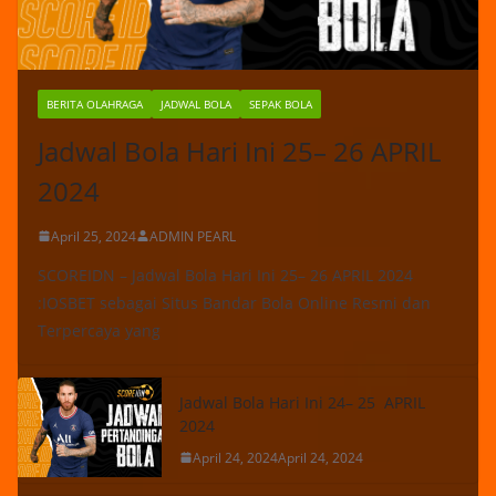
BERITA OLAHRAGA
JADWAL BOLA
SEPAK BOLA
Jadwal Bola Hari Ini 25– 26 APRIL
2024
April 25, 2024
ADMIN PEARL
SCOREIDN – Jadwal Bola Hari Ini 25– 26 APRIL 2024
:IOSBET sebagai Situs Bandar Bola Online Resmi dan
Terpercaya yang
Jadwal Bola Hari Ini 24– 25 APRIL
2024
April 24, 2024
April 24, 2024