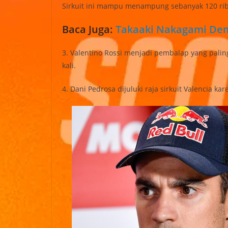
Sirkuit ini mampu menampung sebanyak 120 ri
Baca Juga:
Takaaki Nakagami D
3. Valentino Rossi menjadi pembalap yang palin
kali.
4. Dani Pedrosa dijuluki raja sirkuit Valencia k