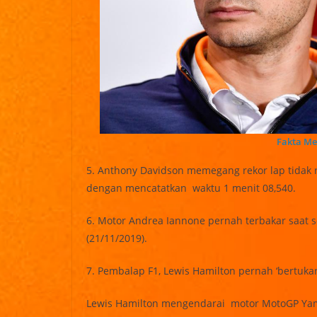
Fakta Me
5. Anthony Davidson memegang rekor lap tidak 
dengan mencatatkan waktu 1 menit 08,540.
6. Motor Andrea Iannone pernah terbakar saat
(21/11/2019).
7. Pembalap F1, Lewis Hamilton pernah ‘bertukar 
Lewis Hamilton mengendarai motor MotoGP Yam