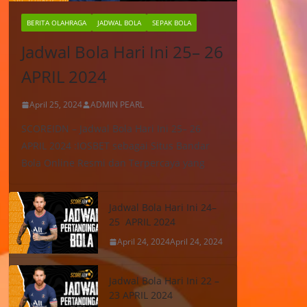
BERITA OLAHRAGA
JADWAL BOLA
SEPAK BOLA
Jadwal Bola Hari Ini 25– 26
APRIL 2024
April 25, 2024
ADMIN PEARL
SCOREIDN – Jadwal Bola Hari Ini 25– 26
APRIL 2024 :IOSBET sebagai Situs Bandar
Bola Online Resmi dan Terpercaya yang
Jadwal Bola Hari Ini 24–
25 APRIL 2024
April 24, 2024
April 24, 2024
Jadwal Bola Hari Ini 22 –
23 APRIL 2024