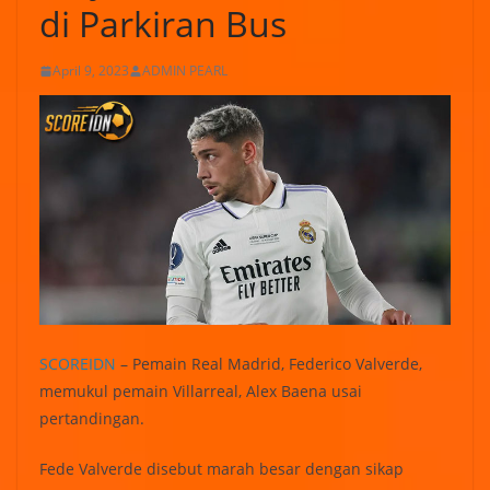
di Parkiran Bus
April 9, 2023
ADMIN PEARL
SCOREIDN
– Pemain Real Madrid, Federico Valverde,
memukul pemain Villarreal, Alex Baena usai
pertandingan.
Fede Valverde disebut marah besar dengan sikap