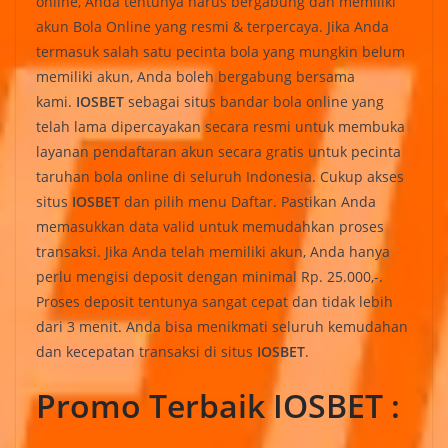
online, Anda tentunya harus bergabung dan memiliki
akun Bola Online yang resmi & terpercaya. Jika Anda
termasuk salah satu pecinta bola yang mungkin belum
memiliki akun, Anda boleh bergabung bersama
kami.
IOSBET
sebagai situs bandar bola online yang
telah lama dipercayakan secara resmi untuk membuka
layanan pendaftaran akun secara gratis untuk pecinta
taruhan bola online di seluruh Indonesia. Cukup akses
situs
IOSBET
dan pilih menu Daftar. Pastikan Anda
memasukkan data valid untuk memudahkan proses
transaksi. Jika Anda telah memiliki akun, Anda hanya
perlu mengisi deposit dengan minimal Rp. 25.000,-.
Proses deposit tentunya sangat cepat dan tidak lebih
dari 3 menit. Anda bisa menikmati seluruh kemudahan
dan kecepatan transaksi di situs
IOSBET
.
Promo Terbaik IOSBET :