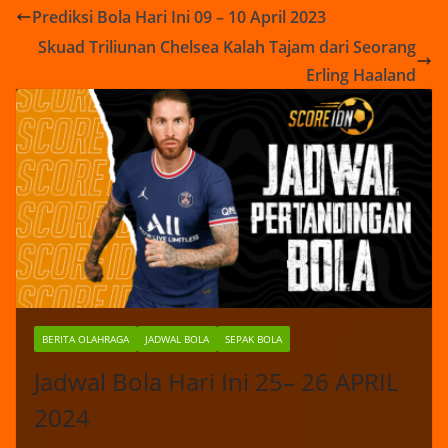
Prediksi Bola Hari Ini 09 – 10 April 2023
Skuad Triliunan Chelsea Kalah Tajam dari Seorang
Erling Haaland
BERITA OLAHRAGA
JADWAL BOLA
SEPAK BOLA
Jadwal Bola Hari Ini 25– 26 APRIL
2024