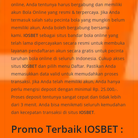
online, Anda tentunya harus bergabung dan memiliki
akun Bola Online yang resmi & terpercaya. Jika Anda
termasuk salah satu pecinta bola yang mungkin belum
memiliki akun, Anda boleh bergabung bersama
kami.
IOSBET
sebagai situs bandar bola online yang
telah lama dipercayakan secara resmi untuk membuka
layanan pendaftaran akun secara gratis untuk pecinta
taruhan bola online di seluruh Indonesia. Cukup akses
situs
IOSBET
dan pilih menu Daftar. Pastikan Anda
memasukkan data valid untuk memudahkan proses
transaksi. Jika Anda telah memiliki akun, Anda hanya
perlu mengisi deposit dengan minimal Rp. 25.000,-.
Proses deposit tentunya sangat cepat dan tidak lebih
dari 3 menit. Anda bisa menikmati seluruh kemudahan
dan kecepatan transaksi di situs
IOSBET
.
Promo Terbaik IOSBET :