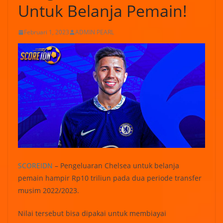
Untuk Belanja Pemain!
Februari 1, 2023
ADMIN PEARL
SCOREIDN
– Pengeluaran Chelsea untuk belanja
pemain hampir Rp10 triliun pada dua periode transfer
musim 2022/2023.
Nilai tersebut bisa dipakai untuk membiayai