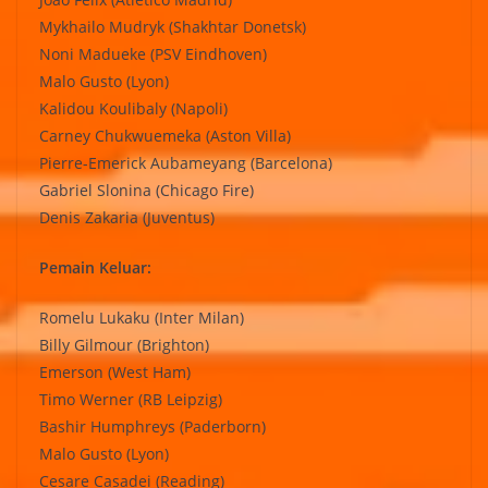
Mykhailo Mudryk (Shakhtar Donetsk)
Noni Madueke (PSV Eindhoven)
Malo Gusto (Lyon)
Kalidou Koulibaly (Napoli)
Carney Chukwuemeka (Aston Villa)
Pierre-Emerick Aubameyang (Barcelona)
Gabriel Slonina (Chicago Fire)
Denis Zakaria (Juventus)
Pemain Keluar:
Romelu Lukaku (Inter Milan)
Billy Gilmour (Brighton)
Emerson (West Ham)
Timo Werner (RB Leipzig)
Bashir Humphreys (Paderborn)
Malo Gusto (Lyon)
Cesare Casadei (Reading)