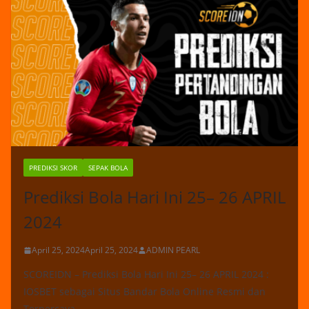
PREDIKSI SKOR
SEPAK BOLA
Prediksi Bola Hari Ini 25– 26 APRIL
2024
April 25, 2024
April 25, 2024
ADMIN PEARL
SCOREIDN – Prediksi Bola Hari Ini 25– 26 APRIL 2024 :
IOSBET sebagai Situs Bandar Bola Online Resmi dan
Terpercaya