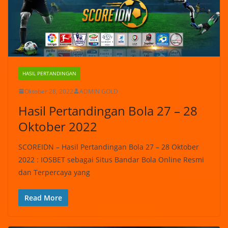
HASIL PERTANDINGAN
Oktober 28, 2022
ADMIN GOLD
Hasil Pertandingan Bola 27 – 28
Oktober 2022
SCOREIDN – Hasil Pertandingan Bola 27 – 28 Oktober
2022 : IOSBET sebagai Situs Bandar Bola Online Resmi
dan Terpercaya yang
Read More