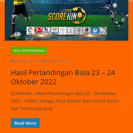
HASIL PERTANDINGAN
Oktober 24, 2022
ADMIN GOLD
Hasil Pertandingan Bola 23 – 24
Oktober 2022
SCOREIDN – Hasil Pertandingan Bola 23 – 24 Oktober
2022 : IOSBET sebagai Situs Bandar Bola Online Resmi
dan Terpercaya yang
Read More