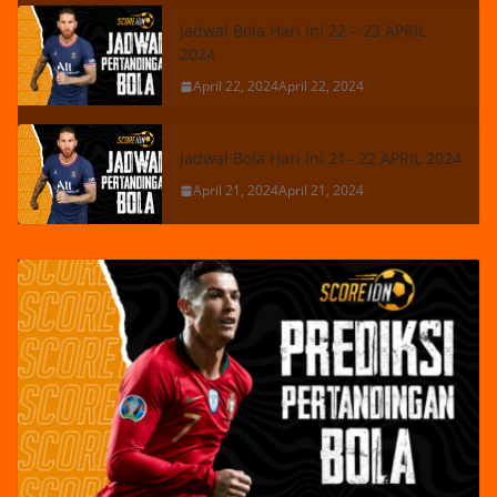
Jadwal Bola Hari Ini 22 – 23 APRIL
2024
April 22, 2024
April 22, 2024
Jadwal Bola Hari Ini 21– 22 APRIL 2024
April 21, 2024
April 21, 2024