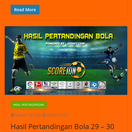
Read More
HASIL PERTANDINGAN
Oktober 30, 2022
ADMIN GOLD
Hasil Pertandingan Bola 29 – 30