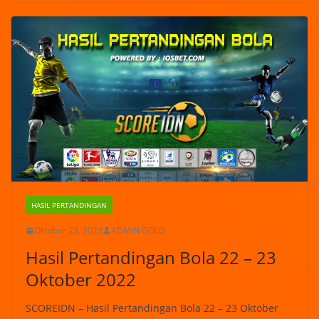
HASIL PERTANDINGAN
Oktober 23, 2022
ADMIN GOLD
Hasil Pertandingan Bola 22 – 23
Oktober 2022
SCOREIDN – Hasil Pertandingan Bola 22 – 23 Oktober