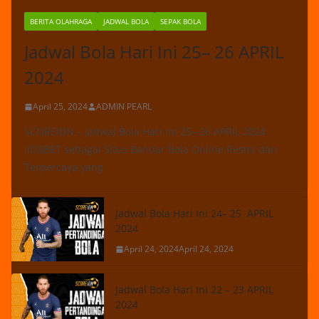
BERITA OLAHRAGA
JADWAL BOLA
SEPAK BOLA
Jadwal Bola Hari Ini 25– 26 APRIL
2024
April 25, 2024
ADMIN PEARL
SCOREIDN – Jadwal Bola Hari Ini 25– 26 APRIL 2024
:IOSBET sebagai Situs Bandar Bola Online Resmi dan
Terpercaya yang
Jadwal Bola Hari Ini 24– 25 APRIL
2024
April 24, 2024
April 24, 2024
Jadwal Bola Hari Ini 22 – 23 APRIL
2024