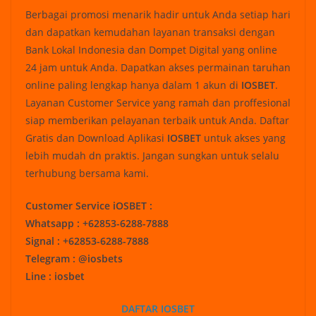
Berbagai promosi menarik hadir untuk Anda setiap hari
dan dapatkan kemudahan layanan transaksi dengan
Bank Lokal Indonesia dan Dompet Digital yang online
24 jam untuk Anda. Dapatkan akses permainan taruhan
online paling lengkap hanya dalam 1 akun di
IOSBET
.
Layanan Customer Service yang ramah dan proffesional
siap memberikan pelayanan terbaik untuk Anda. Daftar
Gratis dan Download Aplikasi
IOSBET
untuk akses yang
lebih mudah dn praktis. Jangan sungkan untuk selalu
terhubung bersama kami.
Customer Service iOSBET :
Whatsapp : +62853-6288-7888
Signal : +62853-6288-7888
Telegram : @iosbets
Line : iosbet
DAFTAR IOSBET