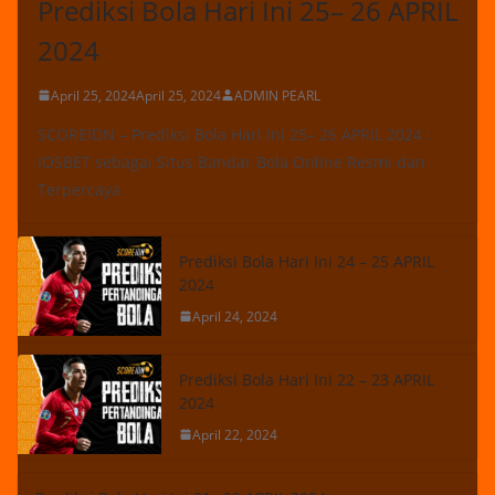
Prediksi Bola Hari Ini 25– 26 APRIL
2024
April 25, 2024
April 25, 2024
ADMIN PEARL
SCOREIDN – Prediksi Bola Hari Ini 25– 26 APRIL 2024 :
IOSBET sebagai Situs Bandar Bola Online Resmi dan
Terpercaya
Prediksi Bola Hari Ini 24 – 25 APRIL
2024
April 24, 2024
Prediksi Bola Hari Ini 22 – 23 APRIL
2024
April 22, 2024