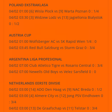
POLAND EKSTRAKLASA
04/02 01:00 [6] Wisla Plock vs [9] Warta Poznan 0 : 1/4
04/02 03:30 [3] Widzew Lodz vs [13] Jagiellonia Bialystok
0 : 1/2
AUSTRIA CUP
04/02 01:00 Wolfsberger AC vs SK Rapid Wien 1/4 : 0
04/02 03:45 Red Bull Salzburg vs Sturm Graz 0 : 3/4
ARGENTINA LIGA PROFESIONAL
04/02 07:00 Club Atletico Tigre vs Rosario Central 0 : 3/4
04/02 07:00 Newells Old Boys vs Velez Sarsfield 0 : 0
NETHERLANDS EERSTE DIVISIE
04/02 03:00 [14] ADO Den Haag vs [9] NAC Breda 0 : 1/2
04/02 03:00 [4] Almere City vs [12] Jong PSV Eindhoven 0
: 3/4
04/02 03:00 [13] De Graafschap vs [11] Telstar 0 : 3/4