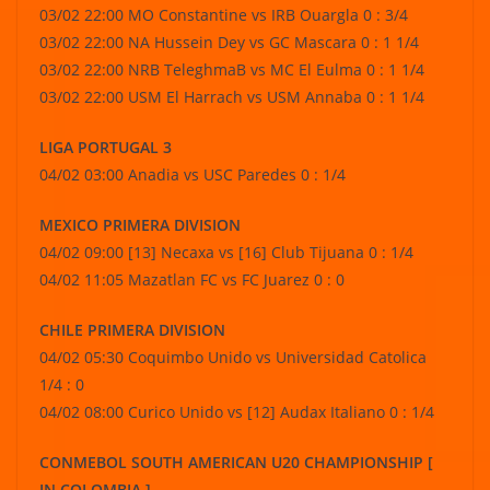
03/02 22:00 MO Constantine vs IRB Ouargla 0 : 3/4
03/02 22:00 NA Hussein Dey vs GC Mascara 0 : 1 1/4
03/02 22:00 NRB TeleghmaB vs MC El Eulma 0 : 1 1/4
03/02 22:00 USM El Harrach vs USM Annaba 0 : 1 1/4
LIGA PORTUGAL 3
04/02 03:00 Anadia vs USC Paredes 0 : 1/4
MEXICO PRIMERA DIVISION
04/02 09:00 [13] Necaxa vs [16] Club Tijuana 0 : 1/4
04/02 11:05 Mazatlan FC vs FC Juarez 0 : 0
CHILE PRIMERA DIVISION
04/02 05:30 Coquimbo Unido vs Universidad Catolica
1/4 : 0
04/02 08:00 Curico Unido vs [12] Audax Italiano 0 : 1/4
CONMEBOL SOUTH AMERICAN U20 CHAMPIONSHIP [
IN COLOMBIA ]