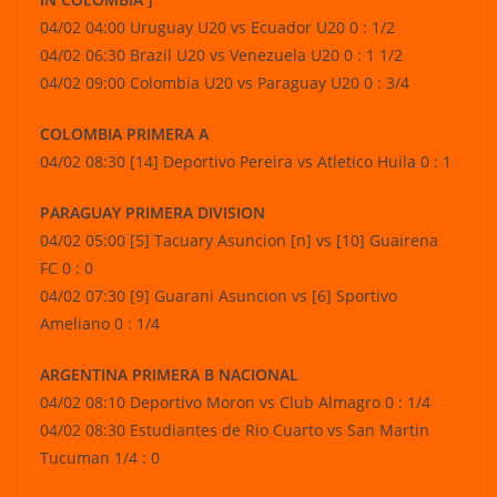
04/02 04:00 Uruguay U20 vs Ecuador U20 0 : 1/2
04/02 06:30 Brazil U20 vs Venezuela U20 0 : 1 1/2
04/02 09:00 Colombia U20 vs Paraguay U20 0 : 3/4
COLOMBIA PRIMERA A
04/02 08:30 [14] Deportivo Pereira vs Atletico Huila 0 : 1
PARAGUAY PRIMERA DIVISION
04/02 05:00 [5] Tacuary Asuncion [n] vs [10] Guairena
FC 0 : 0
04/02 07:30 [9] Guarani Asuncion vs [6] Sportivo
Ameliano 0 : 1/4
ARGENTINA PRIMERA B NACIONAL
04/02 08:10 Deportivo Moron vs Club Almagro 0 : 1/4
04/02 08:30 Estudiantes de Rio Cuarto vs San Martin
Tucuman 1/4 : 0