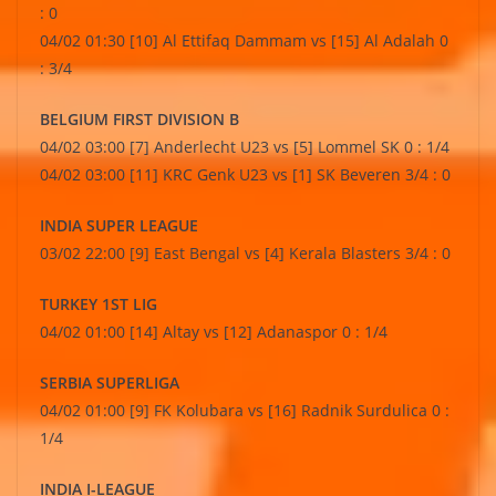
: 0
04/02 01:30 [10] Al Ettifaq Dammam vs [15] Al Adalah 0
: 3/4
BELGIUM FIRST DIVISION B
04/02 03:00 [7] Anderlecht U23 vs [5] Lommel SK 0 : 1/4
04/02 03:00 [11] KRC Genk U23 vs [1] SK Beveren 3/4 : 0
INDIA SUPER LEAGUE
03/02 22:00 [9] East Bengal vs [4] Kerala Blasters 3/4 : 0
TURKEY 1ST LIG
04/02 01:00 [14] Altay vs [12] Adanaspor 0 : 1/4
SERBIA SUPERLIGA
04/02 01:00 [9] FK Kolubara vs [16] Radnik Surdulica 0 :
1/4
INDIA I-LEAGUE