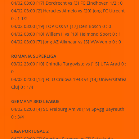
04/02 03:00 [17] Dordrecht vs [3] FC Eindhoven 1/2 : 0
04/02 03:00 [2] Heracles Almelo vs [20] Jong FC Utrecht
0 : 1 1/2
04/02 03:00 [19] TOP Oss vs [17] Den Bosch 0 : 0
04/02 03:00 [10] Willem II vs [18] Helmond Sport 0 : 1
04/02 03:00 [7] Jong AZ Alkmaar vs [5] VVV-Venlo 0 : 0
ROMANIA SUPERLIGA
03/02 23:00 [10] Chindia Targoviste vs [15] UTA Arad 0 :
0
04/02 02:00 [12] FC U Craiova 1948 vs [14] Universitatea
Cluj 0 : 1/4
GERMANY 3RD LEAGUE
04/02 02:00 [4] SC Freiburg Am vs [19] SpVgg Bayreuth
0 : 3/4
LIGA PORTUGAL 2
04/02 02:00 [2] Sporting Farense vs [3] Estrela da