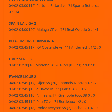
04/02 03:00 [12] Fortuna Sittard vs [6] Sparta Rotterdam
0 : 1/4
SPAIN LA LIGA 2
04/02 04:00 [20] Malaga CF vs [15] Real Oviedo 0 : 1/4
BELGIUM FIRST DIVISION A
04/02 03:45 [17] KV Oostende vs [11] Anderlecht 1/2 : 0
ITALY SERIE B
04/02 03:30[10] Modena FC 2018 vs [8] Cagliari 0 : 0
FRANCE LIGUE 2
04/02 03:45 [17] Dijon vs [20] Chamois Niortais 0 : 1/2
04/02 03:45 [1] Le Havre vs [11] Paris FC 0 : 1/2
04/02 03:45 [16] Nimes vs [7] Grenoble Foot 38 0 : 0
04/02 03:45 [14] Pau FC vs [3] Bordeaux 1/2 : 0
04/02 03:45 [18] Rodez Aveyron vs [2] Sochaux 1/4 : 0