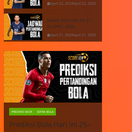
April 22, 2024
April 22, 2024
Jadwal Bola Hari Ini 21–
22 APRIL 2024
April 21, 2024
April 21, 2024
PREDIKSI SKOR
SEPAK BOLA
Prediksi Bola Hari Ini 25–