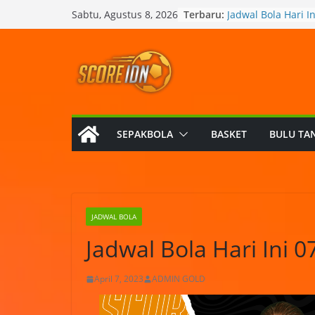
Skip
Terbaru:
Jadwal Bola Hari I
Sabtu, Agustus 8, 2026
to
2024
MU Menang Sih, t
content
Negatifnya, Ujar E
Xavi Hernandez Pu
Tukangi Barcelon
Liverpool Dihabisi
Itu Jurgen Klopp 
Suporter The Reds
SEPAKBOLA
BASKET
BULU TA
Prediksi Bola Hari 
2024
JADWAL BOLA
Jadwal Bola Hari Ini 0
April 7, 2023
ADMIN GOLD