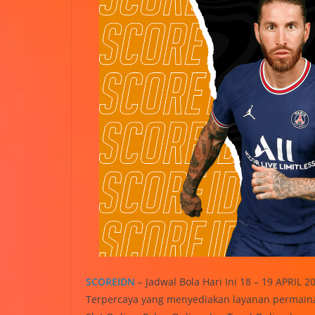
SCOREIDN
– Jadwal Bola Hari Ini 18 – 19 APRIL
Terpercaya yang menyediakan layanan permainan