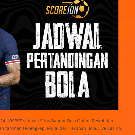
 2024 :IOSBET sebagai Situs Bandar Bola Online Resmi dan
 taruhan terlengkap. Mulai dari Taruhan Bola, Live Casino,