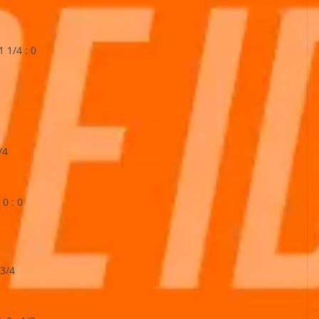
 1/4 : 0
/4
0 : 0
 3/4