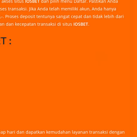
 akses situs
IOSBET
dan pilih menu Daftar. Pastikan Anda
 transaksi. Jika Anda telah memiliki akun, Anda hanya
-. Proses deposit tentunya sangat cepat dan tidak lebih dari
n dan kecepatan transaksi di situs
IOSBET
.
T :
tiap hari dan dapatkan kemudahan layanan transaksi dengan