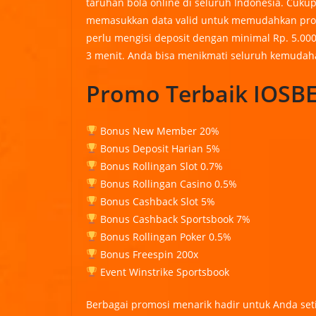
taruhan bola online di seluruh Indonesia. Cukup
memasukkan data valid untuk memudahkan proses
perlu mengisi deposit dengan minimal Rp. 5.000,
3 menit. Anda bisa menikmati seluruh kemudaha
Promo Terbaik IOSBE
Bonus New Member 20%
Bonus Deposit Harian 5%
Bonus Rollingan Slot 0.7%
Bonus Rollingan Casino 0.5%
Bonus Cashback Slot 5%
Bonus Cashback Sportsbook 7%
Bonus Rollingan Poker 0.5%
Bonus Freespin 200x
Event Winstrike Sportsbook
Berbagai promosi menarik hadir untuk Anda se