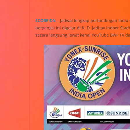
SCOREIDN
– Jadwal lengkap pertandingan India
bergengsi ini digelar di K. D. Jadhav Indoor St
secara langsung lewat kanal YouTube BWF TV da