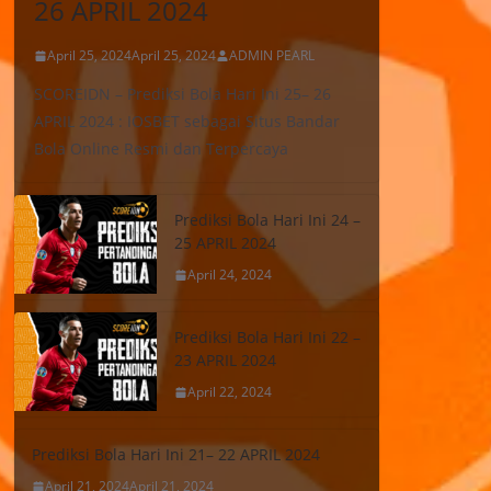
26 APRIL 2024
April 25, 2024
April 25, 2024
ADMIN PEARL
SCOREIDN – Prediksi Bola Hari Ini 25– 26
APRIL 2024 : IOSBET sebagai Situs Bandar
Bola Online Resmi dan Terpercaya
Prediksi Bola Hari Ini 24 –
25 APRIL 2024
April 24, 2024
Prediksi Bola Hari Ini 22 –
23 APRIL 2024
April 22, 2024
Prediksi Bola Hari Ini 21– 22 APRIL 2024
April 21, 2024
April 21, 2024