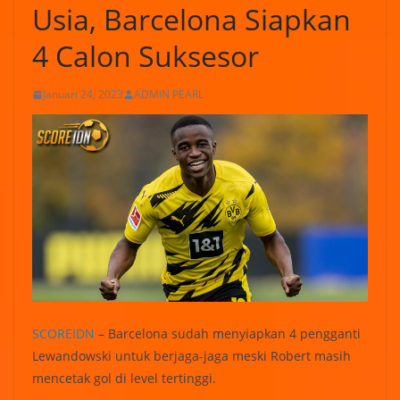
Usia, Barcelona Siapkan
4 Calon Suksesor
Januari 24, 2023
ADMIN PEARL
SCOREIDN
– Barcelona sudah menyiapkan 4 pengganti
Lewandowski untuk berjaga-jaga meski Robert masih
mencetak gol di level tertinggi.