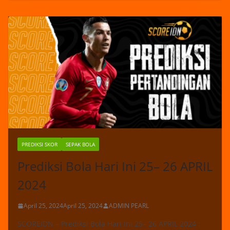
PREDIKSI SKOR
SEPAK BOLA
Prediksi Bola Hari Ini 25– 26 APRIL
2024
April 25, 2024
April 25, 2024
ADMIN PEARL
SCOREIDN – Prediksi Bola Hari Ini 25– 26 APRIL 2024 :