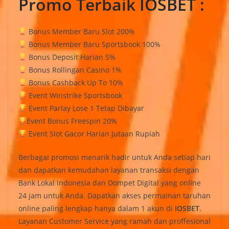
Promo Terbaik IOSBET :
Bonus Member Baru Slot 200%
Bonus Member Baru Sportsbook 100%
Bonus Deposit Harian 5%
Bonus Rollingan Casino 1%
Bonus Cashback Up To 10%
Event Winstrike Sportsbook
Event Parlay Lose 1 Tetap Dibayar
Event Bonus Freespin 20%
Event Slot Gacor Harian Jutaan Rupiah
Berbagai promosi menarik hadir untuk Anda setiap hari
dan dapatkan kemudahan layanan transaksi dengan
Bank Lokal Indonesia dan Dompet Digital yang online
24 jam untuk Anda. Dapatkan akses permainan taruhan
online paling lengkap hanya dalam 1 akun di
IOSBET
.
Layanan Customer Service yang ramah dan proffesional