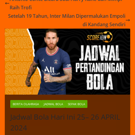
Raih Trofi
Setelah 19 Tahun, Inter Milan Dipermalukan Empoli
di Kandang Sendiri
BERITA OLAHRAGA
JADWAL BOLA
SEPAK BOLA
Jadwal Bola Hari Ini 25– 26 APRIL
2024