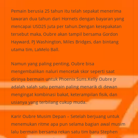
Pemain berusia 25 tahun itu telah sepakat menerima
tawaran dua tahun dari Hornets dengan bayaran yang
mencapai USD25 juta per tahun.Dengan kesepakatan
tersebut maka, Oubre akan tampil bersama Gordon
Hayward, PJ Washington, Miles Bridges, dan bintang
utama tim, LaMelo Ball.
Namun yang paling penting, Oubre bisa
mengembalikan naluri mencetak skor seperti saat
dirinya bermain untuk Phoenix Suns.Kelly Oubre Jr
adalah salah satu pemain paling menarik di dewan
mengingat kombinasi bakat, keterampilan fisik, dan
usianya yang terbilang cukup muda.
Karir Oubre Musim Depan – Setelah berjuang untuk
menemukan ritme apa pun selama bagian awal musim
lalu bermain bersama rekan satu tim baru Stephen