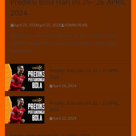
Prediksi Bola Hari Ini 25– 26 APRIL
2024
April 25, 2024
April 25, 2024
ADMIN PEARL
SCOREIDN – Prediksi Bola Hari Ini 25– 26 APRIL 2024 :
IOSBET sebagai Situs Bandar Bola Online Resmi dan
Terpercaya
Prediksi Bola Hari Ini 24 – 25 APRIL
2024
April 24, 2024
Prediksi Bola Hari Ini 22 – 23 APRIL
2024
April 22, 2024
Prediksi Bola Hari Ini 21– 22 APRIL 2024