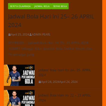
BERITA OLAHRAGA
JADWAL BOLA
SEPAK BOLA
Jadwal Bola Hari Ini 25– 26 APRIL
2024
April 25, 2024
ADMIN PEARL
SCOREIDN – Jadwal Bola Hari Ini 25– 26 APRIL 2024
:IOSBET sebagai Situs Bandar Bola Online Resmi dan
Terpercaya yang
Jadwal Bola Hari Ini 24– 25 APRIL
2024
April 24, 2024
April 24, 2024
Jadwal Bola Hari Ini 22 – 23 APRIL
2024