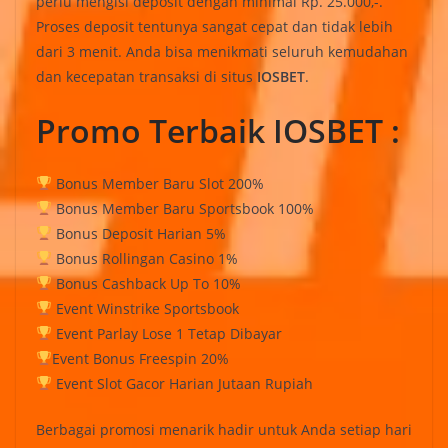
perlu mengisi deposit dengan minimal Rp. 25.000,-.
Proses deposit tentunya sangat cepat dan tidak lebih
dari 3 menit. Anda bisa menikmati seluruh kemudahan
dan kecepatan transaksi di situs
IOSBET
.
Promo Terbaik IOSBET :
Bonus Member Baru Slot 200%
Bonus Member Baru Sportsbook 100%
Bonus Deposit Harian 5%
Bonus Rollingan Casino 1%
Bonus Cashback Up To 10%
Event Winstrike Sportsbook
Event Parlay Lose 1 Tetap Dibayar
Event Bonus Freespin 20%
Event Slot Gacor Harian Jutaan Rupiah
Berbagai promosi menarik hadir untuk Anda setiap hari