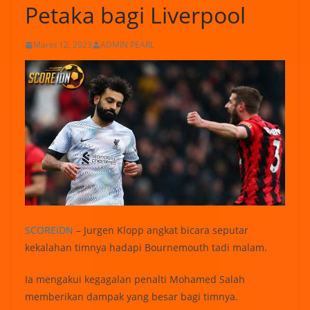
Petaka bagi Liverpool
Maret 12, 2023
ADMIN PEARL
SCOREIDN
– Jurgen Klopp angkat bicara seputar
kekalahan timnya hadapi Bournemouth tadi malam.
Ia mengakui kegagalan penalti Mohamed Salah
memberikan dampak yang besar bagi timnya.