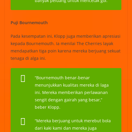
banyak peluang untuk mencetak gol.”
Puji Bournemouth
Pada kesempatan ini, Klopp juga memberikan apresiasi
kepada Bournemouth. Ia menilai The Cherries layak
mendapatkan tiga poin karena mereka berjuang sekuat
tenaga di alga ini.
“Bournemouth benar-benar
menunjukkan kualitas mereka di laga
ini. Mereka memberikan perlawanan
sengit dengan gairah yang besar,”
beber Klopp.
“Mereka berjuang untuk merebut bola
dari kaki kami dan mereka juga