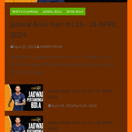
BERITA OLAHRAGA
JADWAL BOLA
SEPAK BOLA
Jadwal Bola Hari Ini 25– 26 APRIL
2024
April 25, 2024
ADMIN PEARL
SCOREIDN – Jadwal Bola Hari Ini 25– 26 APRIL 2024
:IOSBET sebagai Situs Bandar Bola Online Resmi dan
Terpercaya yang
Jadwal Bola Hari Ini 24– 25 APRIL
2024
April 24, 2024
April 24, 2024
Jadwal Bola Hari Ini 22 – 23 APRIL
2024