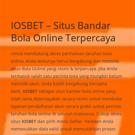
IOSBET – Situs Bandar
Bola Online Terpercaya
Untuk mendukung akses permainan taruhan bola
online, Anda tentunya harus bergabung dan memiliki
akun Bola Online yang resmi & terpercaya. Jika Anda
termasuk salah satu pecinta bola yang mungkin belum
memiliki akun, Anda boleh bergabung bersama
kami.
IOSBET
sebagai situs bandar bola online yang
telah lama dipercayakan secara resmi untuk membuka
layanan pendaftaran akun secara gratis untuk pecinta
taruhan bola online di seluruh Indonesia. Cukup akses
situs
IOSBET
dan pilih menu Daftar. Pastikan Anda
memasukkan data valid untuk memudahkan proses