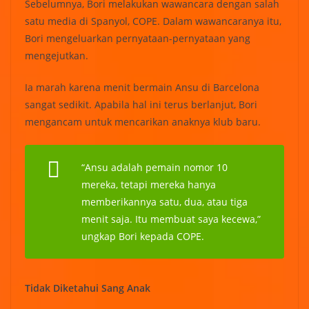
Sebelumnya, Bori melakukan wawancara dengan salah
satu media di Spanyol, COPE. Dalam wawancaranya itu,
Bori mengeluarkan pernyataan-pernyataan yang
mengejutkan.
Ia marah karena menit bermain Ansu di Barcelona
sangat sedikit. Apabila hal ini terus berlanjut, Bori
mengancam untuk mencarikan anaknya klub baru.
“Ansu adalah pemain nomor 10
mereka, tetapi mereka hanya
memberikannya satu, dua, atau tiga
menit saja. Itu membuat saya kecewa,”
ungkap Bori kepada COPE.
Tidak Diketahui Sang Anak