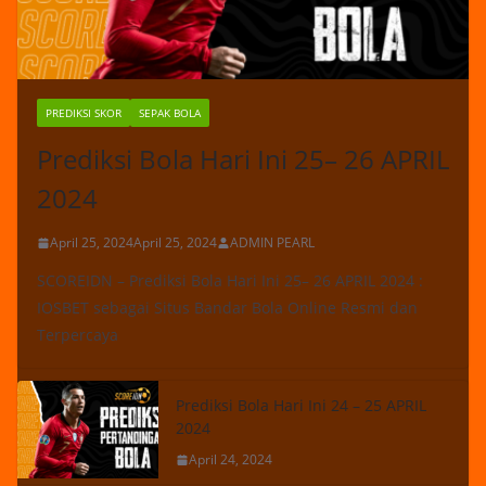
PREDIKSI SKOR
SEPAK BOLA
Prediksi Bola Hari Ini 25– 26 APRIL
2024
April 25, 2024
April 25, 2024
ADMIN PEARL
SCOREIDN – Prediksi Bola Hari Ini 25– 26 APRIL 2024 :
IOSBET sebagai Situs Bandar Bola Online Resmi dan
Terpercaya
Prediksi Bola Hari Ini 24 – 25 APRIL
2024
April 24, 2024