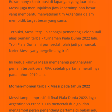
Bukan hanya kontribusi di lapangan yang luar biasa.
Messi juga menunjukkan jiwa kepemimpinan besar
yang membantu menyatukan tim Argentina dalam
membidik target besar yang sama.
Terbukti, Messi terpilih sebagai pemenang Golden Ball
alias pemain terbaik turnamen Piala Dunia 2022 lalu.
Trofi Piala Dunia ini pun seolah-olah jadi pemuncak
karier Messi yang bergelimang trofi.
Ini kedua kalinya Messi memenangi penghargaan
pemain terbaik versi FIFA, setelah pertama meraihnya
pada tahun 2019 lalu.
Momen-momen terbaik Messi pada tahun 2022
Messi tampil impresif di final Piala Dunia 2022, laga
Argentina vs Prancis. Dia mencetak dua gol dan
mengambil peran penendang pertama di babak adu