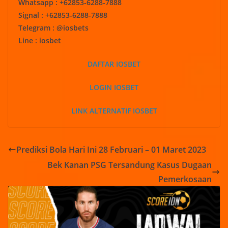
Whatsapp : +62853-6288-7888
Signal : +62853-6288-7888
Telegram : @iosbets
Line : iosbet
DAFTAR IOSBET
LOGIN IOSBET
LINK ALTERNATIF IOSBET
Prediksi Bola Hari Ini 28 Februari – 01 Maret 2023
Bek Kanan PSG Tersandung Kasus Dugaan
Pemerkosaan