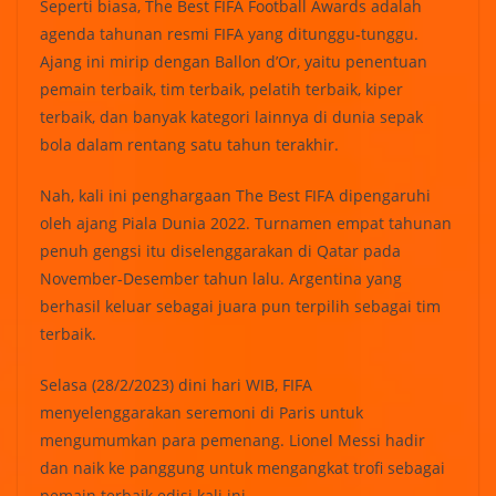
Seperti biasa, The Best FIFA Football Awards adalah
agenda tahunan resmi FIFA yang ditunggu-tunggu.
Ajang ini mirip dengan Ballon d’Or, yaitu penentuan
pemain terbaik, tim terbaik, pelatih terbaik, kiper
terbaik, dan banyak kategori lainnya di dunia sepak
bola dalam rentang satu tahun terakhir.
Nah, kali ini penghargaan The Best FIFA dipengaruhi
oleh ajang Piala Dunia 2022. Turnamen empat tahunan
penuh gengsi itu diselenggarakan di Qatar pada
November-Desember tahun lalu. Argentina yang
berhasil keluar sebagai juara pun terpilih sebagai tim
terbaik.
Selasa (28/2/2023) dini hari WIB, FIFA
menyelenggarakan seremoni di Paris untuk
mengumumkan para pemenang. Lionel Messi hadir
dan naik ke panggung untuk mengangkat trofi sebagai
pemain terbaik edisi kali ini.