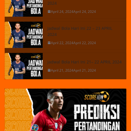
2024
April 24, 2024
April 24, 2024
Jadwal Bola Hari Ini 22 – 23 APRIL
2024
April 22, 2024
April 22, 2024
Jadwal Bola Hari Ini 21– 22 APRIL 2024
April 21, 2024
April 21, 2024