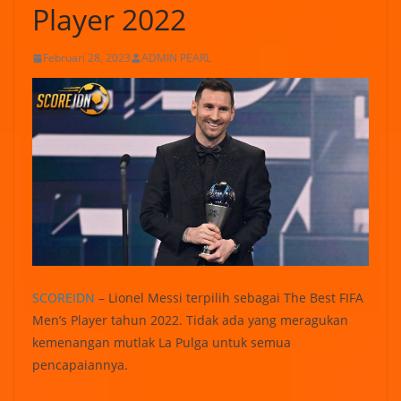
Player 2022
Februari 28, 2023
ADMIN PEARL
SCOREIDN
– Lionel Messi terpilih sebagai The Best FIFA
Men’s Player tahun 2022. Tidak ada yang meragukan
kemenangan mutlak La Pulga untuk semua
pencapaiannya.