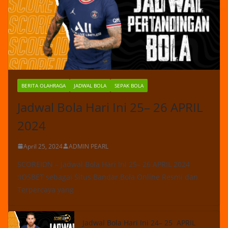
BERITA OLAHRAGA
JADWAL BOLA
SEPAK BOLA
Jadwal Bola Hari Ini 25– 26 APRIL
2024
April 25, 2024
ADMIN PEARL
SCOREIDN – Jadwal Bola Hari Ini 25– 26 APRIL 2024
:IOSBET sebagai Situs Bandar Bola Online Resmi dan
Terpercaya yang
Jadwal Bola Hari Ini 24– 25 APRIL