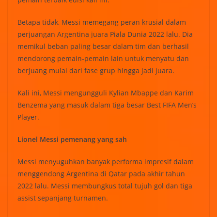
Betapa tidak, Messi memegang peran krusial dalam
perjuangan Argentina juara Piala Dunia 2022 lalu. Dia
memikul beban paling besar dalam tim dan berhasil
mendorong pemain-pemain lain untuk menyatu dan
berjuang mulai dari fase grup hingga jadi juara.
Kali ini, Messi mengungguli Kylian Mbappe dan Karim
Benzema yang masuk dalam tiga besar Best FIFA Men’s
Player.
Lionel Messi pemenang yang sah
Messi menyuguhkan banyak performa impresif dalam
menggendong Argentina di Qatar pada akhir tahun
2022 lalu. Messi membungkus total tujuh gol dan tiga
assist sepanjang turnamen.