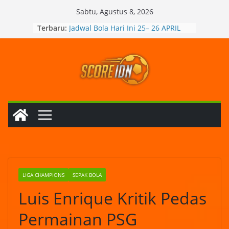
Skip
Sabtu, Agustus 8, 2026
to
Terbaru:
Jadwal Bola Hari Ini 25– 26 APRIL
content
2024
MU Menang Sih, tapi Masih Banyak
Negatifnya, Ujar Erik ten Hag
Xavi Hernandez Putuskan Tetap
Tukangi Barcelona di Musim Depan
Liverpool Dihabisi Everton Karena
Itu Jurgen Klopp Minta Kepada
Suporter The Reds
Prediksi Bola Hari Ini 25– 26 APRIL
2024
LIGA CHAMPIONS
SEPAK BOLA
Luis Enrique Kritik Pedas
Permainan PSG