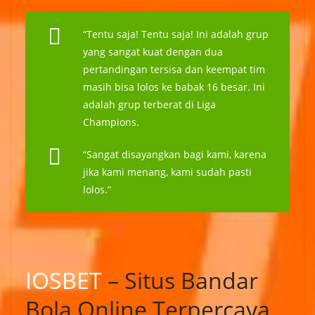
“Tentu saja! Tentu saja! Ini adalah grup
yang sangat kuat dengan dua
pertandingan tersisa dan keempat tim
masih bisa lolos ke babak 16 besar. Ini
adalah grup terberat di Liga
Champions.
“Sangat disayangkan bagi kami, karena
jika kami menang, kami sudah pasti
lolos.”
IOSBET
– Situs Bandar
Bola Online Terpercaya