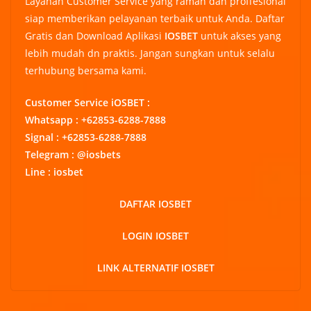
Layanan Customer Service yang ramah dan proffesional
siap memberikan pelayanan terbaik untuk Anda. Daftar
Gratis dan Download Aplikasi
IOSBET
untuk akses yang
lebih mudah dn praktis. Jangan sungkan untuk selalu
terhubung bersama kami.
Customer Service iOSBET :
Whatsapp : +62853-6288-7888
Signal : +62853-6288-7888
Telegram : @iosbets
Line : iosbet
DAFTAR IOSBET
LOGIN IOSBET
LINK ALTERNATIF IOSBET