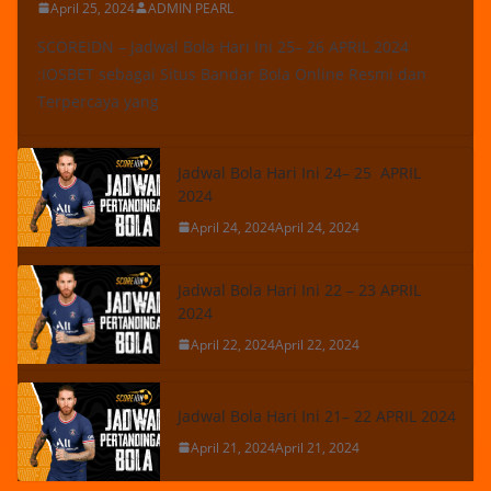
April 25, 2024
ADMIN PEARL
SCOREIDN – Jadwal Bola Hari Ini 25– 26 APRIL 2024
:IOSBET sebagai Situs Bandar Bola Online Resmi dan
Terpercaya yang
Jadwal Bola Hari Ini 24– 25 APRIL
2024
April 24, 2024
April 24, 2024
Jadwal Bola Hari Ini 22 – 23 APRIL
2024
April 22, 2024
April 22, 2024
Jadwal Bola Hari Ini 21– 22 APRIL 2024
April 21, 2024
April 21, 2024