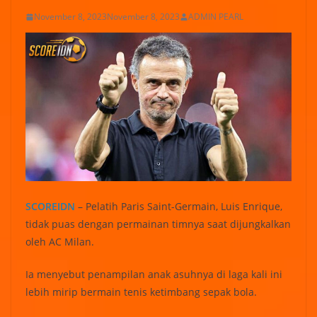
November 8, 2023
November 8, 2023
ADMIN PEARL
SCOREIDN
– Pelatih Paris Saint-Germain, Luis Enrique,
tidak puas dengan permainan timnya saat dijungkalkan
oleh AC Milan.
Ia menyebut penampilan anak asuhnya di laga kali ini
lebih mirip bermain tenis ketimbang sepak bola.