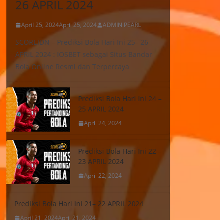
26 APRIL 2024
April 25, 2024
April 25, 2024
ADMIN PEARL
SCOREIDN – Prediksi Bola Hari Ini 25– 26
APRIL 2024 : IOSBET sebagai Situs Bandar
Bola Online Resmi dan Terpercaya
Prediksi Bola Hari Ini 24 –
25 APRIL 2024
April 24, 2024
Prediksi Bola Hari Ini 22 –
23 APRIL 2024
April 22, 2024
Prediksi Bola Hari Ini 21– 22 APRIL 2024
April 21, 2024
April 21, 2024