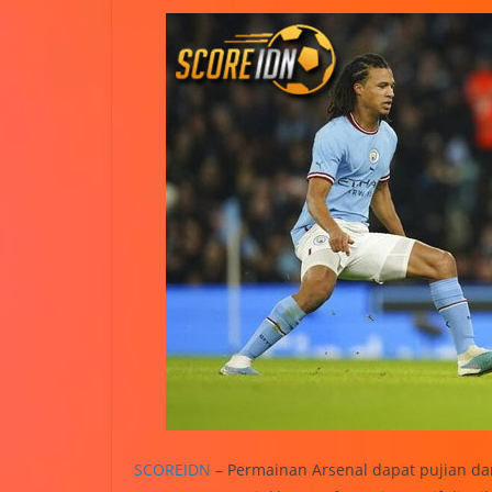
SCOREIDN
– Permainan Arsenal dapat pujian dar