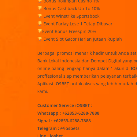
Bonus Rollingan Casino 1%
Bonus Cashback Up To 10%
Event Winstrike Sportsbook
Event Parlay Lose 1 Tetap Dibayar
Event Bonus Freespin 20%
Event Slot Gacor Harian Jutaan Rupiah
Berbagai promosi menarik hadir untuk Anda se
Bank Lokal Indonesia dan Dompet Digital yang 
online paling lengkap hanya dalam 1 akun di
IO
proffesional siap memberikan pelayanan terbai
Aplikasi
IOSBET
untuk akses yang lebih mudah d
kami.
Customer Service iOSBET :
Whatsapp : +62853-6288-7888
Signal : +62853-6288-7888
Telegram : @iosbets
Line : iosbet