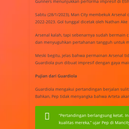
Gunners menunjukkan performa impresif di Eti
Sabtu (28/1/2023), Man City membekuk Arsenal d
2022-2023. Gol tunggal dicetak oleh Nathan Ake 
Arsenal kalah, tapi sebenarnya sudah bermain
dan menyuguhkan pertahanan tangguh untuk me
Meski begitu, jelas bahwa permainan Arsenal ti
Guardiola pun dibuat impresif dengan gaya mai
Pujian dari Guardiola
Guardiola mengakui pertandingan berjalan suli
Bahkan, Pep tidak menyangka bahwa Arteta aka
“Pertandingan berlangsung ketat. In
kualitas mereka,” ujar Pep di Mancit