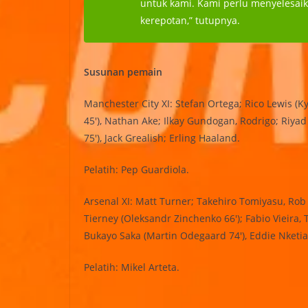
untuk kami. Kami perlu menyelesa
kerepotan,” tutupnya.
Susunan pemain
Manchester City XI: Stefan Ortega; Rico Lewis (K
45′), Nathan Ake; Ilkay Gundogan, Rodrigo; Riyad
75′), Jack Grealish; Erling Haaland.
Pelatih: Pep Guardiola.
Arsenal XI: Matt Turner; Takehiro Tomiyasu, Rob 
Tierney (Oleksandr Zinchenko 66′); Fabio Vieira,
Bukayo Saka (Martin Odegaard 74′), Eddie Nketiah
Pelatih: Mikel Arteta.