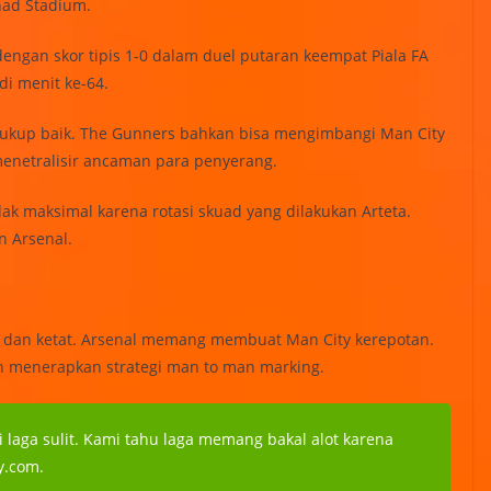
had Stadium.
engan skor tipis 1-0 dalam duel putaran keempat Piala FA
di menit ke-64.
 cukup baik. The Gunners bahkan bisa mengimbangi Man City
netralisir ancaman para penyerang.
dak maksimal karena rotasi skuad yang dilakukan Arteta.
n Arsenal.
t dan ketat. Arsenal memang membuat Man City kerepotan.
n menerapkan strategi man to man marking.
i laga sulit. Kami tahu laga memang bakal alot karena
y.com.