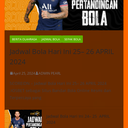
BERITA OLAHRAGA
JADWAL BOLA
SEPAK BOLA
Jadwal Bola Hari Ini 25– 26 APRIL
2024
April 25, 2024
ADMIN PEARL
SCOREIDN – Jadwal Bola Hari Ini 25– 26 APRIL 2024
:IOSBET sebagai Situs Bandar Bola Online Resmi dan
Terpercaya yang
Jadwal Bola Hari Ini 24– 25 APRIL
2024