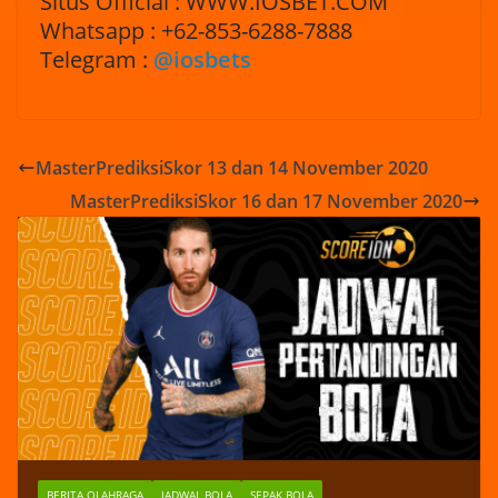
Situs Official : WWW.IOSBET.COM
Whatsapp : +62-853-6288-7888
Telegram :
@iosbets
MasterPrediksiSkor 13 dan 14 November 2020
MasterPrediksiSkor 16 dan 17 November 2020
BERITA OLAHRAGA
JADWAL BOLA
SEPAK BOLA