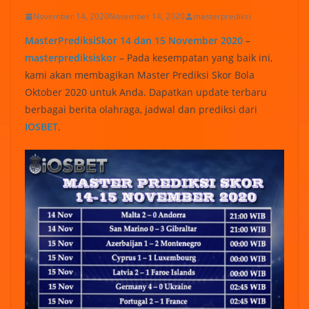
November 14, 2020
November 14, 2020
masterprediksi
MasterPrediksiSkor 14 dan 15 November 2020
–
masterprediksiskor
– Pada kesempatan yang baik ini,
kami akan membagikan Master Prediksi Skor Bola
Oktober 2020 untuk Anda. Dapatkan update terbaru
berbagai berita olahraga, jadwal dan prediksi dari
IOSBET
.