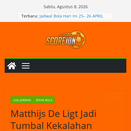
Skip
Sabtu, Agustus 8, 2026
to
Terbaru:
Jadwal Bola Hari Ini 25– 26 APRIL
content
2024
MU Menang Sih, tapi Masih Banyak
Negatifnya, Ujar Erik ten Hag
Xavi Hernandez Putuskan Tetap
Tukangi Barcelona di Musim Depan
Liverpool Dihabisi Everton Karena
Itu Jurgen Klopp Minta Kepada
Suporter The Reds
Prediksi Bola Hari Ini 25– 26 APRIL
2024
LIGA JERMAN
SEPAK BOLA
Matthijs De Ligt Jadi
Tumbal Kekalahan