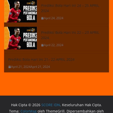
Prediksi Bola Hari Ini 24 – 25 APRIL
2024
April 24, 2024
Prediksi Bola Hari Ini 22 – 23 APRIL
2024
April 22, 2024
Prediksi Bola Hari Ini 21– 22 APRIL 2024
April 21, 2024
April 21, 2024
Hak Cipta © 2026
SCORE IDN
. Keseluruhan Hak Cipta.
Tema:
ColorMag
oleh ThemeGrill. Dipersembahkan oleh