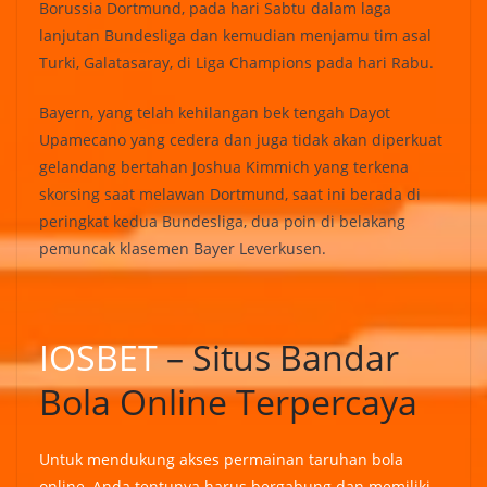
Borussia Dortmund, pada hari Sabtu dalam laga
lanjutan Bundesliga dan kemudian menjamu tim asal
Turki, Galatasaray, di Liga Champions pada hari Rabu.
Bayern, yang telah kehilangan bek tengah Dayot
Upamecano yang cedera dan juga tidak akan diperkuat
gelandang bertahan Joshua Kimmich yang terkena
skorsing saat melawan Dortmund, saat ini berada di
peringkat kedua Bundesliga, dua poin di belakang
pemuncak klasemen Bayer Leverkusen.
IOSBET
– Situs Bandar
Bola Online Terpercaya
Untuk mendukung akses permainan taruhan bola
online, Anda tentunya harus bergabung dan memiliki