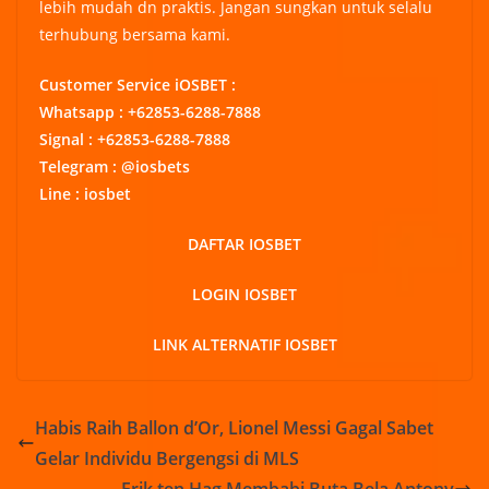
lebih mudah dn praktis. Jangan sungkan untuk selalu
terhubung bersama kami.
Customer Service iOSBET :
Whatsapp : +62853-6288-7888
Signal : +62853-6288-7888
Telegram : @iosbets
Line : iosbet
DAFTAR IOSBET
LOGIN IOSBET
LINK ALTERNATIF IOSBET
Habis Raih Ballon d’Or, Lionel Messi Gagal Sabet
Gelar Individu Bergengsi di MLS
Erik ten Hag Membabi Buta Bela Antony