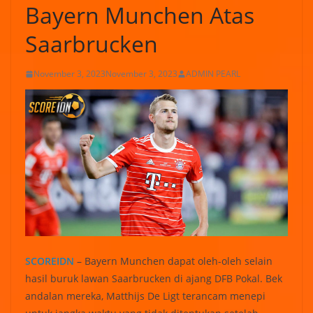
Bayern Munchen Atas
Saarbrucken
November 3, 2023
November 3, 2023
ADMIN PEARL
SCOREIDN
– Bayern Munchen dapat oleh-oleh selain
hasil buruk lawan Saarbrucken di ajang DFB Pokal. Bek
andalan mereka, Matthijs De Ligt terancam menepi