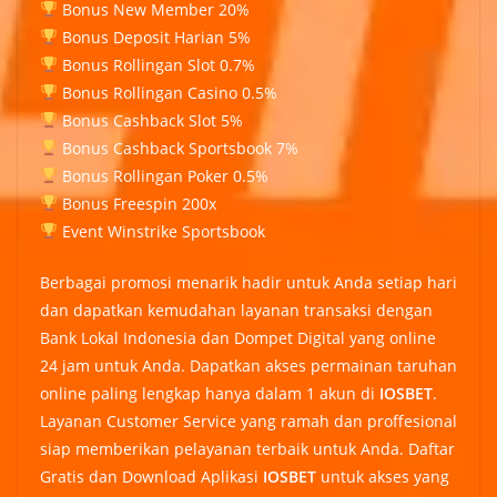
Bonus New Member 20%
Bonus Deposit Harian 5%
Bonus Rollingan Slot 0.7%
Bonus Rollingan Casino 0.5%
Bonus Cashback Slot 5%
Bonus Cashback Sportsbook 7%
Bonus Rollingan Poker 0.5%
Bonus Freespin 200x
Event Winstrike Sportsbook
Berbagai promosi menarik hadir untuk Anda setiap hari
dan dapatkan kemudahan layanan transaksi dengan
Bank Lokal Indonesia dan Dompet Digital yang online
24 jam untuk Anda. Dapatkan akses permainan taruhan
online paling lengkap hanya dalam 1 akun di
IOSBET
.
Layanan Customer Service yang ramah dan proffesional
siap memberikan pelayanan terbaik untuk Anda. Daftar
Gratis dan Download Aplikasi
IOSBET
untuk akses yang