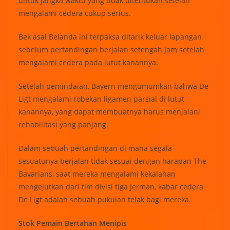
untuk jangka waktu yang tidak ditentukan setelah
mengalami cedera cukup serius.
Bek asal Belanda ini terpaksa ditarik keluar lapangan
sebelum pertandingan berjalan setengah jam setelah
mengalami cedera pada lutut kanannya.
Setelah pemindaian, Bayern mengumumkan bahwa De
Ligt mengalami robekan ligamen parsial di lutut
kanannya, yang dapat membuatnya harus menjalani
rehabilitasi yang panjang.
Dalam sebuah pertandingan di mana segala
sesuatunya berjalan tidak sesuai dengan harapan The
Bavarians, saat mereka mengalami kekalahan
mengejutkan dari tim divisi tiga Jerman, kabar cedera
De Ligt adalah sebuah pukulan telak bagi mereka.
Stok Pemain Bertahan Menipis