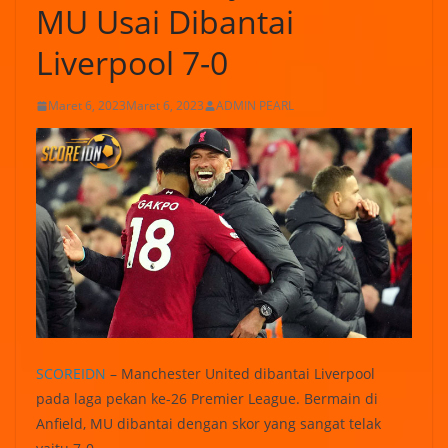
MU Usai Dibantai
Liverpool 7-0
Maret 6, 2023
Maret 6, 2023
ADMIN PEARL
SCOREIDN
– Manchester United dibantai Liverpool
pada laga pekan ke-26 Premier League. Bermain di
Anfield, MU dibantai dengan skor yang sangat telak