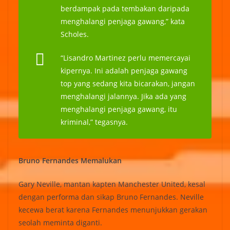
berdampak pada tembakan daripada
menghalangi penjaga gawang,” kata
Scholes.
“Lisandro Martinez perlu memercayai
kipernya. Ini adalah penjaga gawang
top yang sedang kita bicarakan, jangan
menghalangi jalannya. Jika ada yang
menghalangi penjaga gawang, itu
kriminal,” tegasnya.
Bruno Fernandes Memalukan
Gary Neville, mantan kapten Manchester United, kesal
dengan performa dan sikap Bruno Fernandes. Neville
kecewa berat karena Fernandes menunjukkan gerakan
seolah meminta diganti.