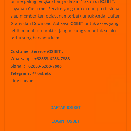
online paling lengkap hanya dalam 1 akun di
IOSBET
.
Layanan Customer Service yang ramah dan proffesional
siap memberikan pelayanan terbaik untuk Anda. Daftar
Gratis dan Download Aplikasi
IOSBET
untuk akses yang
lebih mudah dn praktis. Jangan sungkan untuk selalu
terhubung bersama kami.
Customer Service iOSBET :
Whatsapp : +62853-6288-7888
Signal : +62853-6288-7888
Telegram : @iosbets
Line : iosbet
DAFTAR IOSBET
LOGIN IOSBET