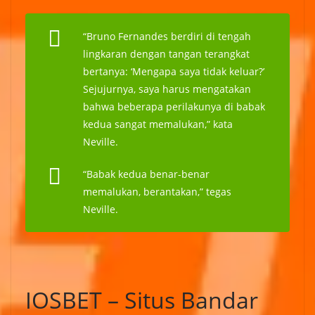
“Bruno Fernandes berdiri di tengah
lingkaran dengan tangan terangkat
bertanya: ‘Mengapa saya tidak keluar?’
Sejujurnya, saya harus mengatakan
bahwa beberapa perilakunya di babak
kedua sangat memalukan,” kata
Neville.
“Babak kedua benar-benar
memalukan, berantakan,” tegas
Neville.
IOSBET – Situs Bandar