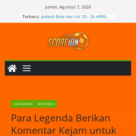
Skip
Jumat, Agustus 7, 2026
to
Terbaru:
Jadwal Bola Hari Ini 25– 26 APRIL
content
2024
MU Menang Sih, tapi Masih Banyak
Negatifnya, Ujar Erik ten Hag
Xavi Hernandez Putuskan Tetap
Tukangi Barcelona di Musim Depan
Liverpool Dihabisi Everton Karena
Itu Jurgen Klopp Minta Kepada
Suporter The Reds
Prediksi Bola Hari Ini 25– 26 APRIL
2024
LIGA INGGRIS
SEPAK BOLA
Para Legenda Berikan
Komentar Kejam untuk