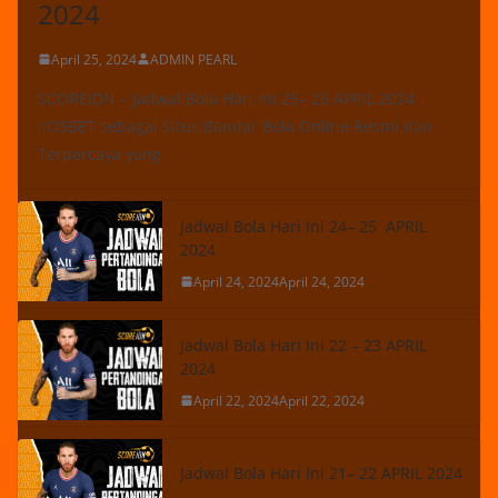
2024
April 25, 2024
ADMIN PEARL
SCOREIDN – Jadwal Bola Hari Ini 25– 26 APRIL 2024
:IOSBET sebagai Situs Bandar Bola Online Resmi dan
Terpercaya yang
Jadwal Bola Hari Ini 24– 25 APRIL
2024
April 24, 2024
April 24, 2024
Jadwal Bola Hari Ini 22 – 23 APRIL
2024
April 22, 2024
April 22, 2024
Jadwal Bola Hari Ini 21– 22 APRIL 2024