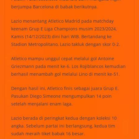
berjumpa Barcelona di babak berikutnya.
Lazio menantang Atletico Madrid pada matchday
keenam Grup E Liga Champions musim 2023/2024,
Kamis (14/12/2023) dini hari WIB. Bertandang ke
Stadion Metropolitano, Lazio takluk dengan skor 0-2.
Atletico mampu unggul cepat melalui gol Antoine
Griezmann pada menit ke-6. Los Rojiblancos kemudian
berhasil menambah gol melalui Lino di menit ke-51.
Dengan hasil ini, Atletico finis sebagai juara Grup E.
Pasukan Diego Simeone mengumpulkan 14 poin
setelah menjalani enam laga.
Lazio berada di peringkat kedua dengan koleksi 10
angka. Sebelum partai ini berlangsung, kedua tim
sudah meraih tiket babak 16 besar.