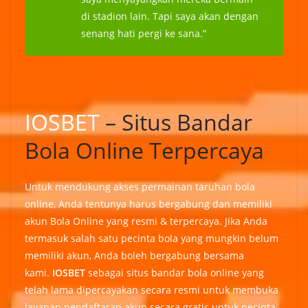
di stadion lain. Tapi saya akan dengan
senang hati pergi ke sana.”
IOSBET
– Situs Bandar
Bola Online Terpercaya
Untuk mendukung akses permainan taruhan bola
online, Anda tentunya harus bergabung dan memiliki
akun Bola Online yang resmi & terpercaya. Jika Anda
termasuk salah satu pecinta bola yang mungkin belum
memiliki akun, Anda boleh bergabung bersama
kami.
IOSBET
sebagai situs bandar bola online yang
telah lama dipercayakan secara resmi untuk membuka
layanan pendaftaran akun secara gratis untuk pecinta