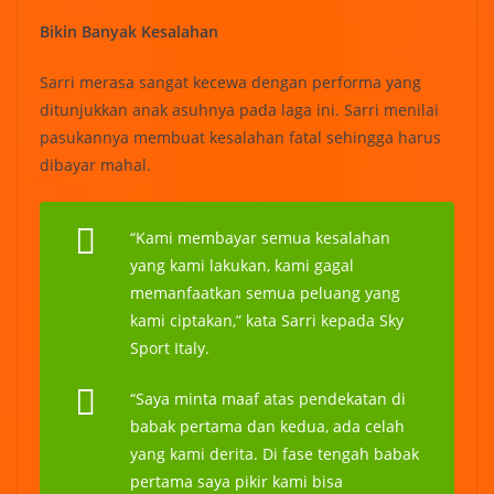
Bikin Banyak Kesalahan
Sarri merasa sangat kecewa dengan performa yang
ditunjukkan anak asuhnya pada laga ini. Sarri menilai
pasukannya membuat kesalahan fatal sehingga harus
dibayar mahal.
“Kami membayar semua kesalahan
yang kami lakukan, kami gagal
memanfaatkan semua peluang yang
kami ciptakan,” kata Sarri kepada Sky
Sport Italy.
“Saya minta maaf atas pendekatan di
babak pertama dan kedua, ada celah
yang kami derita. Di fase tengah babak
pertama saya pikir kami bisa