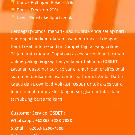
Bonus Rollingan Poker 0.5%
Bonus Freespin 200x
Event Winstrike Sportsbook
Berbagai promosi menarik hadir untuk Anda setiap hari
dan dapatkan kemudahan layanan transaksi dengan
Bank Lokal Indonesia dan Dompet Digital yang online
24 jam untuk Anda. Dapatkan akses permainan taruhan
online paling lengkap hanya dalam 1 akun di
IOSBET
.
Layanan Customer Service yang ramah dan proffesional
siap memberikan pelayanan terbaik untuk Anda. Daftar
Gratis dan Download Aplikasi
IOSBET
untuk akses yang
lebih mudah dn praktis. Jangan sungkan untuk selalu
terhubung bersama kami.
Customer Service iOSBET :
Whatsapp : +62853-6288-7888
Signal : +62853-6288-7888