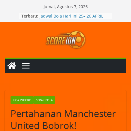
Skip
Jumat, Agustus 7, 2026
to
Terbaru:
Jadwal Bola Hari Ini 25– 26 APRIL
content
2024
MU Menang Sih, tapi Masih Banyak
Negatifnya, Ujar Erik ten Hag
Xavi Hernandez Putuskan Tetap
Tukangi Barcelona di Musim Depan
Liverpool Dihabisi Everton Karena
Itu Jurgen Klopp Minta Kepada
Suporter The Reds
Prediksi Bola Hari Ini 25– 26 APRIL
2024
LIGA INGGRIS
SEPAK BOLA
Pertahanan Manchester
United Bobrok!