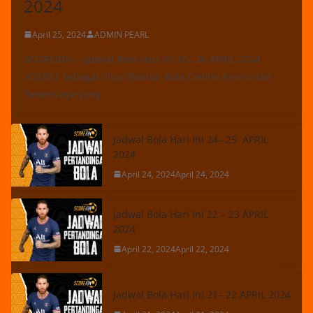
2024
April 25, 2024
ADMIN PEARL
SCOREIDN – Jadwal Bola Hari Ini 25– 26 APRIL 2024
:IOSBET sebagai Situs Bandar Bola Online Resmi dan
Terpercaya yang
Jadwal Bola Hari Ini 24– 25 APRIL
2024
April 24, 2024
April 24, 2024
Jadwal Bola Hari Ini 22 – 23 APRIL
2024
April 22, 2024
April 22, 2024
Jadwal Bola Hari Ini 21– 22 APRIL 2024