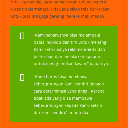
Ten Hag menilai, para pemain Man United seperti
kurang determinasi. Tidak ada sikap rela berkorban
untuk bisa menjaga gawang mereka mati-matian.
“Kami seharusnya bisa melampaui
batas individu dan tim untuk menang.
Kami seharusnya rela menderita dan
berkorban dan melakukan apapun
untuk menghentikan lawan,” paparnya.
“Kami harus bisa membawa
keberuntungan kami sendiri dengan
cara determinasi yang tinggi. Karena
tidak ada yang bisa membawa
keberuntungan kepada kami, selain
diri kami sendiri,” imbuh dia.