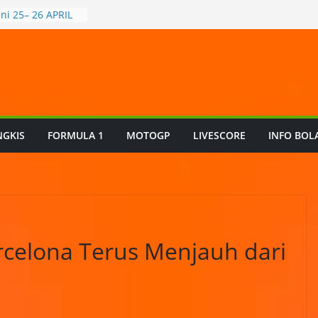
 Everton Karena
Minta Kepada
Ini 25– 26 APRIL
ni 25– 26 APRIL
api Masih Banyak
rik ten Hag
tuskan Tetap
NGKIS
FORMULA 1
MOTOGP
LIVESCORE
INFO BOL
a di Musim Depan
rcelona Terus Menjauh dari