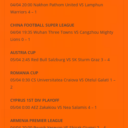
04/04 20:00 Nakhon Pathom United VS Lamphun
Warriors 4 – 1
CHINA FOOTBALL SUPER LEAGUE
04/04 19:35 Wuhan Three Towns VS Cangzhou Mighty
Lions 0 – 1
AUSTRIA CUP
05/04 2:45 Red Bull Salzburg VS SK Sturm Graz 3 – 4
ROMANIA CUP
05/04 0:30 CS Universitatea Craiova VS Otelul Galati 1 –
2
CYPRUS 1ST DIV PLAYOFF
05/04 0:00 AEZ Zakakiou VS Nea Salamis 4 – 1
ARMENIA PREMIER LEAGUE
04/04 20:00 Pyunik Yerevan VS Shirak Gjumri 2 – 4