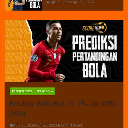
April 21, 2024
April 21, 2024
PREDIKSI SKOR
SEPAK BOLA
Prediksi Bola Hari Ini 25– 26 APRIL
2024
April 25, 2024
April 25, 2024
ADMIN PEARL