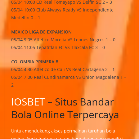
05/04 10:00 CD Real Tomayapo VS Delfin SC 2 – 3
05/04 10:00 Club Always Ready VS Independiente
Medellin 0 – 1
MEXICO LIGA DE EXPANSION
05/04 9:05 Atletico Morelia VS Leones Negros 1 – 0
05/04 11:05 Tepatitlan FC VS Tlaxcala FC 3 – 0
COLOMBIA PRIMERA B
05/04 4:30 Atletico de Cali VS Real Cartagena 2 – 1
05/04 7:00 Real Cundinamarca VS Union Magdalena 1 –
2
IOSBET
– Situs Bandar
Bola Online Terpercaya
Untuk mendukung akses permainan taruhan bola
online, Anda tentunya harus bergabung dan memiliki