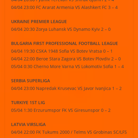
04/04 23:00 FC Ararat Armenia VS Alashkert FC 3 – 4
UKRAINE PREMIER LEAGUE
04/04 20:30 Zorya Luhansk VS Dynamo Kyiv 2 – 0
BULGARIA FIRST PROFESSIONAL FOOTBALL LEAGUE
04/04 19:30 CSKA 1948 Sofia VS Botev Vratsa 0 – 1
04/04 22:00 Beroe Stara Zagora VS Botev Plovdiv 2 – 0
05/04 0:30 Cherno More Varna VS Lokomotiv Sofia 1 – 4
SERBIA SUPERLIGA
04/04 23:00 Napredak Krusevac VS Javor Ivanjica 1 – 2
TURKIYE 1ST LIG
05/04 1:30 Erzurumspor FK VS Giresunspor 0 – 2
LATVIA VIRSLIGA
04/04 22:00 FK Tukums 2000 / Telms VS Grobinas SC/LFS