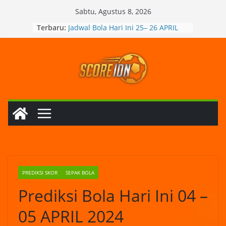
Skip
Sabtu, Agustus 8, 2026
to
Terbaru:
Jadwal Bola Hari Ini 25– 26 APRIL
content
2024
MU Menang Sih, tapi Masih Banyak
Negatifnya, Ujar Erik ten Hag
Xavi Hernandez Putuskan Tetap
Tukangi Barcelona di Musim Depan
Liverpool Dihabisi Everton Karena
Itu Jurgen Klopp Minta Kepada
Suporter The Reds
Prediksi Bola Hari Ini 25– 26 APRIL
2024
PREDIKSI SKOR
SEPAK BOLA
Prediksi Bola Hari Ini 04 –
05 APRIL 2024