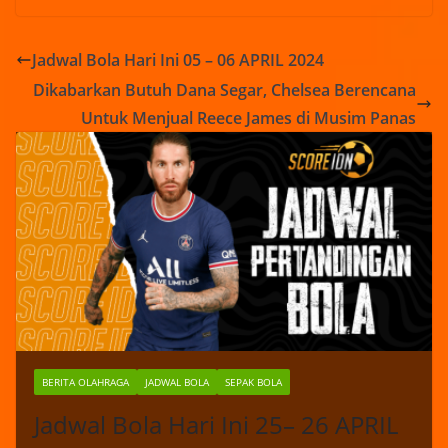
Jadwal Bola Hari Ini 05 – 06 APRIL 2024
Dikabarkan Butuh Dana Segar, Chelsea Berencana
Untuk Menjual Reece James di Musim Panas
BERITA OLAHRAGA
JADWAL BOLA
SEPAK BOLA
Jadwal Bola Hari Ini 25– 26 APRIL