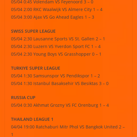
05/04 0:45 Volendam VS Feyenoord 3 – 0
05/04 2:00 RKC Waalwijk VS Almere City 1 – 4
05/04 3:00 Ajax VS Go Ahead Eagles 1 – 3
SWISS SUPER LEAGUE
05/04 2:30 Lausanne Sports VS St. Gallen 2 – 1
05/04 2:30 Luzern VS Yverdon Sport FC 1 – 4
05/04 2:30 Young Boys VS Grasshopper 0 – 1
TURKIYE SUPER LEAGUE
05/04 1:30 Samsunspor VS Pendikspor 1 – 2
05/04 1:30 Istanbul Basaksehir VS Besiktas 3 – 0
RUSSIA CUP
05/04 0:30 Akhmat Grozny VS FC Orenburg 1 – 4
THAILAND LEAGUE 1
04/04 19:00 Ratchaburi Mitr Phol VS Bangkok United 2 –
1