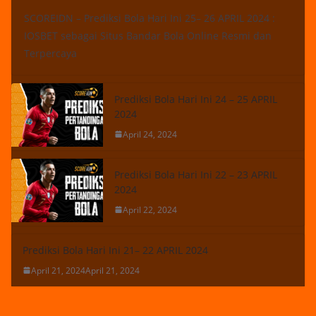
SCOREIDN – Prediksi Bola Hari Ini 25– 26 APRIL 2024 :
IOSBET sebagai Situs Bandar Bola Online Resmi dan
Terpercaya
Prediksi Bola Hari Ini 24 – 25 APRIL
2024
April 24, 2024
Prediksi Bola Hari Ini 22 – 23 APRIL
2024
April 22, 2024
Prediksi Bola Hari Ini 21– 22 APRIL 2024
April 21, 2024
April 21, 2024