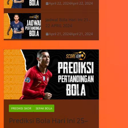
April 22, 2024
April 22, 2024
Jadwal Bola Hari Ini 21–
22 APRIL 2024
April 21, 2024
April 21, 2024
PREDIKSI SKOR
SEPAK BOLA
Prediksi Bola Hari Ini 25–