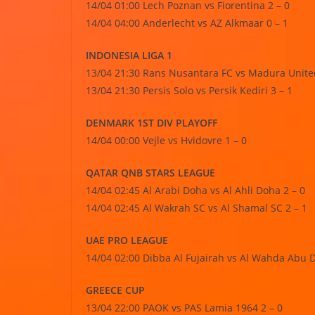
14/04 01:00 Lech Poznan vs Fiorentina 2 – 0
14/04 04:00 Anderlecht vs AZ Alkmaar 0 – 1
INDONESIA LIGA 1
13/04 21:30 Rans Nusantara FC vs Madura United
13/04 21:30 Persis Solo vs Persik Kediri 3 – 1
DENMARK 1ST DIV PLAYOFF
14/04 00:00 Vejle vs Hvidovre 1 – 0
QATAR QNB STARS LEAGUE
14/04 02:45 Al Arabi Doha vs Al Ahli Doha 2 – 0
14/04 02:45 Al Wakrah SC vs Al Shamal SC 2 – 1
UAE PRO LEAGUE
14/04 02:00 Dibba Al Fujairah vs Al Wahda Abu D
GREECE CUP
13/04 22:00 PAOK vs PAS Lamia 1964 2 – 0