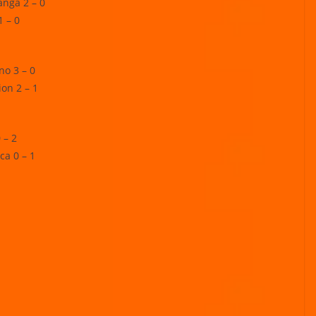
anga 2 – 0
1 – 0
no 3 – 0
on 2 – 1
 – 2
ca 0 – 1