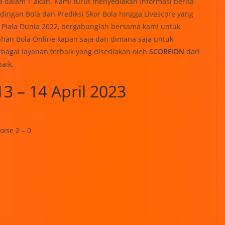
ya dalam 1 akun. Kami turut menyediakan Informasi berita
ndingan Bola dan Prediksi Skor Bola hingga Livescore yang
 Piala Dunia 2022, bergabunglah bersama kami untuk
an Bola Online kapan saja dan dimana saja untuk
agai layanan terbaik yang disediakan oleh
SCOREIDN
dari
aik.
13 – 14 April 2023
oise 2 – 0