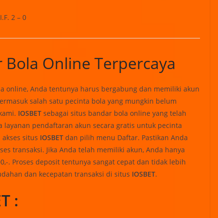
.F. 2 – 0
r Bola Online Terpercaya
 online, Anda tentunya harus bergabung dan memiliki akun
 termasuk salah satu pecinta bola yang mungkin belum
kami.
IOSBET
sebagai situs bandar bola online yang telah
layanan pendaftaran akun secara gratis untuk pecinta
 akses situs
IOSBET
dan pilih menu Daftar. Pastikan Anda
 transaksi. Jika Anda telah memiliki akun, Anda hanya
,-. Proses deposit tentunya sangat cepat dan tidak lebih
udahan dan kecepatan transaksi di situs
IOSBET
.
T :