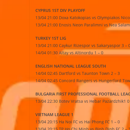
CYPRUS 1ST DIV PLAYOFF
13/04 21:00 Doxa Katokopias vs Olympiakos Nicos
13/04 21:00 Enosis Neon Paralimni vs Nea Salami
TURKEY 1ST LIG
13/04 21:00 Caykur Rizespor vs Sakaryaspor 3 – 
14/04 01:30 Altay vs Altinordu 1 – 0
ENGLISH NATIONAL LEAGUE SOUTH
14/04 02:45 Dartford vs Taunton Town 2 – 3
14/04 02:45 Concord Rangers vs Hungerford Tow
BULGARIA FIRST PROFESSIONAL FOOTBALL LEA
13/04 22:30 Botev Vratsa vs Hebar Pazardzhik1 0
VIETNAM LEAGUE 1
13/04 20:15 Ha Noi FC vs Hai Phong FC 1 – 0
13/04 20:15 TP Ho Chi Minh vs Binh Dinh FC 2 – 