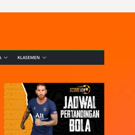
A
KLASEMEN