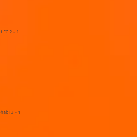
 FC 2 – 1
habi 3 – 1