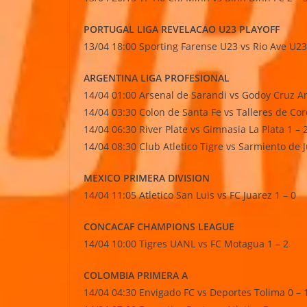
PORTUGAL LIGA REVELACAO U23 PLAYOFF
13/04 18:00 Sporting Farense U23 vs Rio Ave U23
ARGENTINA LIGA PROFESIONAL
14/04 01:00 Arsenal de Sarandi vs Godoy Cruz A
14/04 03:30 Colon de Santa Fe vs Talleres de Cor
14/04 06:30 River Plate vs Gimnasia La Plata 1 – 
14/04 08:30 Club Atletico Tigre vs Sarmiento de J
MEXICO PRIMERA DIVISION
14/04 11:05 Atletico San Luis vs FC Juarez 1 – 0
CONCACAF CHAMPIONS LEAGUE
14/04 10:00 Tigres UANL vs FC Motagua 1 – 2
COLOMBIA PRIMERA A
14/04 04:30 Envigado FC vs Deportes Tolima 0 – 