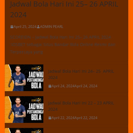
Jadwal Bola Hari Ini 25– 26 APRIL
2024
April 25, 2024
ADMIN PEARL
SCOREIDN – Jadwal Bola Hari Ini 25– 26 APRIL 2024
:IOSBET sebagai Situs Bandar Bola Online Resmi dan
Terpercaya yang
Jadwal Bola Hari Ini 24– 25 APRIL
2024
April 24, 2024
April 24, 2024
Jadwal Bola Hari Ini 22 – 23 APRIL
2024
April 22, 2024
April 22, 2024