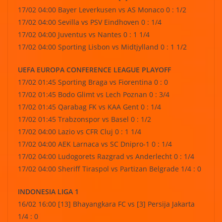
17/02 04:00 Bayer Leverkusen vs AS Monaco 0 : 1/2
17/02 04:00 Sevilla vs PSV Eindhoven 0 : 1/4
17/02 04:00 Juventus vs Nantes 0 : 1 1/4
17/02 04:00 Sporting Lisbon vs Midtjylland 0 : 1 1/2
UEFA EUROPA CONFERENCE LEAGUE PLAYOFF
17/02 01:45 Sporting Braga vs Fiorentina 0 : 0
17/02 01:45 Bodo Glimt vs Lech Poznan 0 : 3/4
17/02 01:45 Qarabag FK vs KAA Gent 0 : 1/4
17/02 01:45 Trabzonspor vs Basel 0 : 1/2
17/02 04:00 Lazio vs CFR Cluj 0 : 1 1/4
17/02 04:00 AEK Larnaca vs SC Dnipro-1 0 : 1/4
17/02 04:00 Ludogorets Razgrad vs Anderlecht 0 : 1/4
17/02 04:00 Sheriff Tiraspol vs Partizan Belgrade 1/4 : 0
INDONESIA LIGA 1
16/02 16:00 [13] Bhayangkara FC vs [3] Persija Jakarta
1/4 : 0