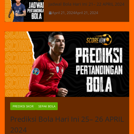
Jadwal Bola Hari Ini 21– 22 APRIL 2024
April 21, 2024
April 21, 2024
PREDIKSI SKOR
SEPAK BOLA
Prediksi Bola Hari Ini 25– 26 APRIL
2024