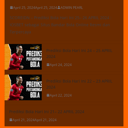
April 25, 2024
April 25, 2024
ADMIN PEARL
SCOREIDN – Prediksi Bola Hari Ini 25– 26 APRIL 2024 :
IOSBET sebagai Situs Bandar Bola Online Resmi dan
Terpercaya
Prediksi Bola Hari Ini 24 – 25 APRIL
2024
April 24, 2024
Prediksi Bola Hari Ini 22 – 23 APRIL
2024
April 22, 2024
Prediksi Bola Hari Ini 21– 22 APRIL 2024
April 21, 2024
April 21, 2024