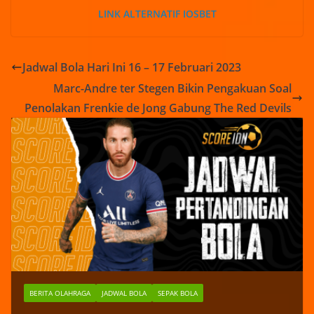
LINK ALTERNATIF IOSBET
Jadwal Bola Hari Ini 16 – 17 Februari 2023
Marc-Andre ter Stegen Bikin Pengakuan Soal
Penolakan Frenkie de Jong Gabung The Red Devils
BERITA OLAHRAGA
JADWAL BOLA
SEPAK BOLA