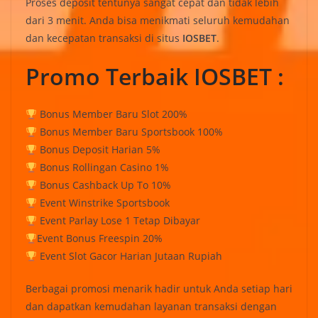
Proses deposit tentunya sangat cepat dan tidak lebih
dari 3 menit. Anda bisa menikmati seluruh kemudahan
dan kecepatan transaksi di situs
IOSBET
.
Promo Terbaik IOSBET :
Bonus Member Baru Slot 200%
Bonus Member Baru Sportsbook 100%
Bonus Deposit Harian 5%
Bonus Rollingan Casino 1%
Bonus Cashback Up To 10%
Event Winstrike Sportsbook
Event Parlay Lose 1 Tetap Dibayar
Event Bonus Freespin 20%
Event Slot Gacor Harian Jutaan Rupiah
Berbagai promosi menarik hadir untuk Anda setiap hari
dan dapatkan kemudahan layanan transaksi dengan