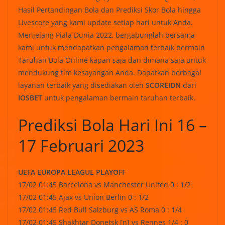
Hasil Pertandingan Bola dan Prediksi Skor Bola hingga
Livescore yang kami update setiap hari untuk Anda.
Menjelang Piala Dunia 2022, bergabunglah bersama
kami untuk mendapatkan pengalaman terbaik bermain
Taruhan Bola Online kapan saja dan dimana saja untuk
mendukung tim kesayangan Anda. Dapatkan berbagai
layanan terbaik yang disediakan oleh
SCOREIDN
dari
IOSBET
untuk pengalaman bermain taruhan terbaik.
Prediksi Bola Hari Ini 16 –
17 Februari 2023
UEFA EUROPA LEAGUE PLAYOFF
17/02 01:45 Barcelona vs Manchester United 0 : 1/2
17/02 01:45 Ajax vs Union Berlin 0 : 1/2
17/02 01:45 Red Bull Salzburg vs AS Roma 0 : 1/4
17/02 01:45 Shakhtar Donetsk [n] vs Rennes 1/4 : 0