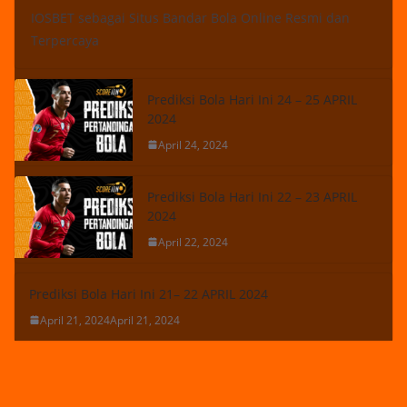
IOSBET sebagai Situs Bandar Bola Online Resmi dan
Terpercaya
Prediksi Bola Hari Ini 24 – 25 APRIL
2024
April 24, 2024
Prediksi Bola Hari Ini 22 – 23 APRIL
2024
April 22, 2024
Prediksi Bola Hari Ini 21– 22 APRIL 2024
April 21, 2024
April 21, 2024