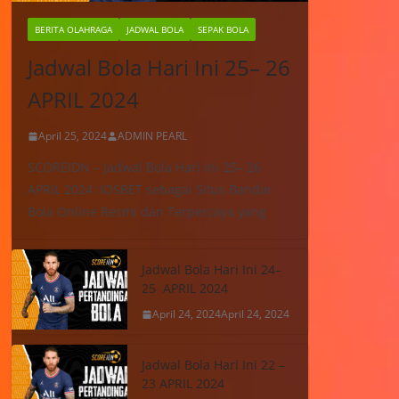
BERITA OLAHRAGA
JADWAL BOLA
SEPAK BOLA
Jadwal Bola Hari Ini 25– 26
APRIL 2024
April 25, 2024
ADMIN PEARL
SCOREIDN – Jadwal Bola Hari Ini 25– 26
APRIL 2024 :IOSBET sebagai Situs Bandar
Bola Online Resmi dan Terpercaya yang
Jadwal Bola Hari Ini 24–
25 APRIL 2024
April 24, 2024
April 24, 2024
Jadwal Bola Hari Ini 22 –
23 APRIL 2024