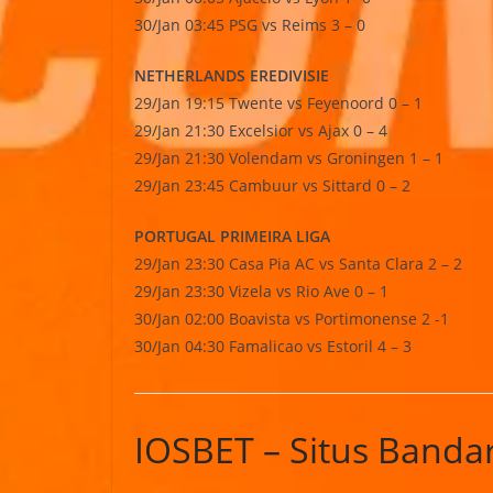
30/Jan 03:45 PSG vs Reims 3 – 0
NETHERLANDS EREDIVISIE
29/Jan 19:15 Twente vs Feyenoord 0 – 1
29/Jan 21:30 Excelsior vs Ajax 0 – 4
29/Jan 21:30 Volendam vs Groningen 1 – 1
29/Jan 23:45 Cambuur vs Sittard 0 – 2
PORTUGAL PRIMEIRA LIGA
29/Jan 23:30 Casa Pia AC vs Santa Clara 2 – 2
29/Jan 23:30 Vizela vs Rio Ave 0 – 1
30/Jan 02:00 Boavista vs Portimonense 2 -1
30/Jan 04:30 Famalicao vs Estoril 4 – 3
IOSBET – Situs Banda