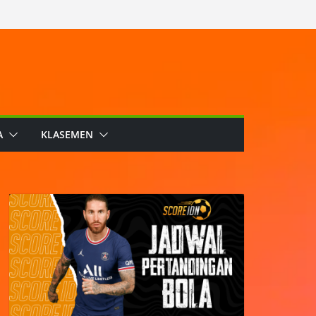
A
KLASEMEN