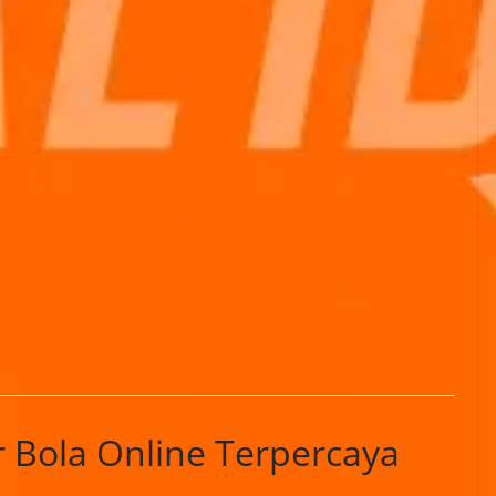
r Bola Online Terpercaya