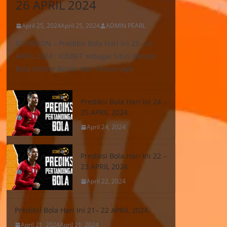
26 APRIL 2024
April 25, 2024
April 25, 2024
ADMIN PEARL
SCOREIDN – Prediksi Bola Hari Ini 25– 26
APRIL 2024 : IOSBET sebagai Situs Bandar
Bola Online Resmi dan Terpercaya
Prediksi Bola Hari Ini 24 –
25 APRIL 2024
April 24, 2024
Prediksi Bola Hari Ini 22 –
23 APRIL 2024
April 22, 2024
Prediksi Bola Hari Ini 21– 22 APRIL 2024
April 21, 2024
April 21, 2024