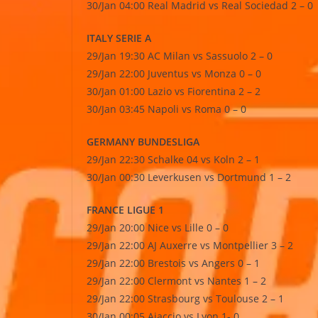
30/Jan 04:00 Real Madrid vs Real Sociedad 2 – 0
ITALY SERIE A
29/Jan 19:30 AC Milan vs Sassuolo 2 – 0
29/Jan 22:00 Juventus vs Monza 0 – 0
30/Jan 01:00 Lazio vs Fiorentina 2 – 2
30/Jan 03:45 Napoli vs Roma 0 – 0
GERMANY BUNDESLIGA
29/Jan 22:30 Schalke 04 vs Koln 2 – 1
30/Jan 00:30 Leverkusen vs Dortmund 1 – 2
FRANCE LIGUE 1
29/Jan 20:00 Nice vs Lille 0 – 0
29/Jan 22:00 AJ Auxerre vs Montpellier 3 – 2
29/Jan 22:00 Brestois vs Angers 0 – 1
29/Jan 22:00 Clermont vs Nantes 1 – 2
29/Jan 22:00 Strasbourg vs Toulouse 2 – 1
30/Jan 00:05 Ajaccio vs Lyon 1- 0