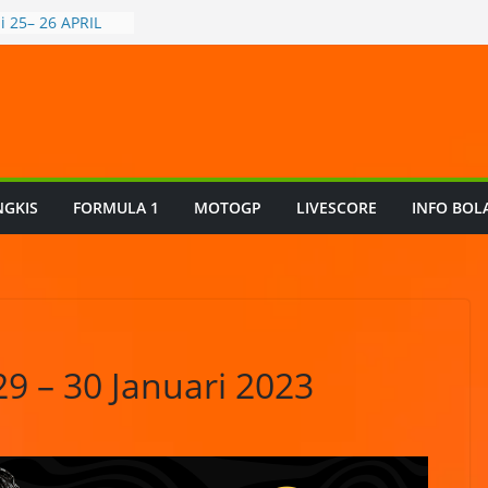
ni 25– 26 APRIL
api Masih Banyak
rik ten Hag
tuskan Tetap
a di Musim Depan
 Everton Karena
Minta Kepada
NGKIS
FORMULA 1
MOTOGP
LIVESCORE
INFO BOL
Ini 25– 26 APRIL
 29 – 30 Januari 2023