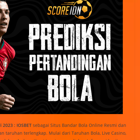
i 2023 : IOSBET
sebagai Situs Bandar Bola Online Resmi dan
 taruhan terlengkap. Mulai dari Taruhan Bola, Live Casino,