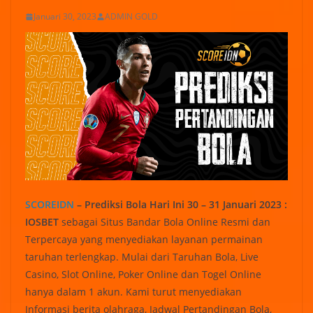
Januari 30, 2023
ADMIN GOLD
SCOREIDN
– Prediksi Bola Hari Ini 30 – 31
Januari 2023 :
IOSBET
sebagai Situs Bandar Bola Online Resmi dan
Terpercaya yang menyediakan layanan permainan
taruhan terlengkap. Mulai dari Taruhan Bola, Live
Casino, Slot Online, Poker Online dan Togel Online
hanya dalam 1 akun. Kami turut menyediakan
Informasi berita olahraga, Jadwal Pertandingan Bola,