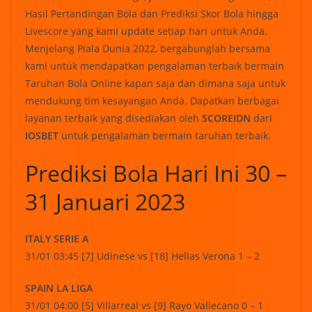
Hasil Pertandingan Bola dan Prediksi Skor Bola hingga
Livescore yang kami update setiap hari untuk Anda.
Menjelang Piala Dunia 2022, bergabunglah bersama
kami untuk mendapatkan pengalaman terbaik bermain
Taruhan Bola Online kapan saja dan dimana saja untuk
mendukung tim kesayangan Anda. Dapatkan berbagai
layanan terbaik yang disediakan oleh
SCOREIDN
dari
IOSBET
untuk pengalaman bermain taruhan terbaik.
Prediksi Bola Hari Ini 30 –
31 Januari 2023
ITALY SERIE A
31/01 03:45 [7] Udinese vs [18] Hellas Verona 1 – 2
SPAIN LA LIGA
31/01 04:00 [5] Villarreal vs [9] Rayo Vallecano 0 – 1