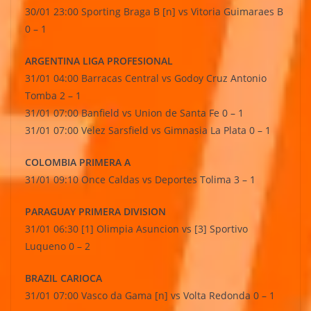
30/01 23:00 Sporting Braga B [n] vs Vitoria Guimaraes B
0 – 1
ARGENTINA LIGA PROFESIONAL
31/01 04:00 Barracas Central vs Godoy Cruz Antonio
Tomba 2 – 1
31/01 07:00 Banfield vs Union de Santa Fe 0 – 1
31/01 07:00 Velez Sarsfield vs Gimnasia La Plata 0 – 1
COLOMBIA PRIMERA A
31/01 09:10 Once Caldas vs Deportes Tolima 3 – 1
PARAGUAY PRIMERA DIVISION
31/01 06:30 [1] Olimpia Asuncion vs [3] Sportivo
Luqueno 0 – 2
BRAZIL CARIOCA
31/01 07:00 Vasco da Gama [n] vs Volta Redonda 0 – 1