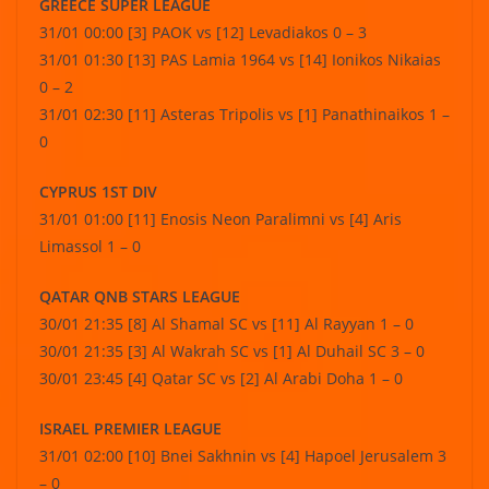
GREECE SUPER LEAGUE
31/01 00:00 [3] PAOK vs [12] Levadiakos 0 – 3
31/01 01:30 [13] PAS Lamia 1964 vs [14] Ionikos Nikaias
0 – 2
31/01 02:30 [11] Asteras Tripolis vs [1] Panathinaikos 1 –
0
CYPRUS 1ST DIV
31/01 01:00 [11] Enosis Neon Paralimni vs [4] Aris
Limassol 1 – 0
QATAR QNB STARS LEAGUE
30/01 21:35 [8] Al Shamal SC vs [11] Al Rayyan 1 – 0
30/01 21:35 [3] Al Wakrah SC vs [1] Al Duhail SC 3 – 0
30/01 23:45 [4] Qatar SC vs [2] Al Arabi Doha 1 – 0
ISRAEL PREMIER LEAGUE
31/01 02:00 [10] Bnei Sakhnin vs [4] Hapoel Jerusalem 3
– 0