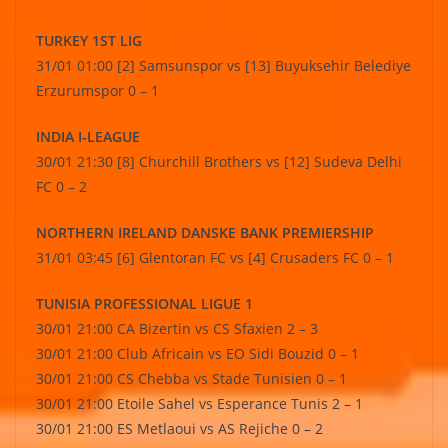
TURKEY 1ST LIG
31/01 01:00 [2] Samsunspor vs [13] Buyuksehir Belediye
Erzurumspor 0 – 1
INDIA I-LEAGUE
30/01 21:30 [8] Churchill Brothers vs [12] Sudeva Delhi
FC 0 – 2
NORTHERN IRELAND DANSKE BANK PREMIERSHIP
31/01 03:45 [6] Glentoran FC vs [4] Crusaders FC 0 – 1
TUNISIA PROFESSIONAL LIGUE 1
30/01 21:00 CA Bizertin vs CS Sfaxien 2 – 3
30/01 21:00 Club Africain vs EO Sidi Bouzid 0 – 1
30/01 21:00 CS Chebba vs Stade Tunisien 0 – 1
30/01 21:00 Etoile Sahel vs Esperance Tunis 2 – 1
30/01 21:00 ES Metlaoui vs AS Rejiche 0 – 2