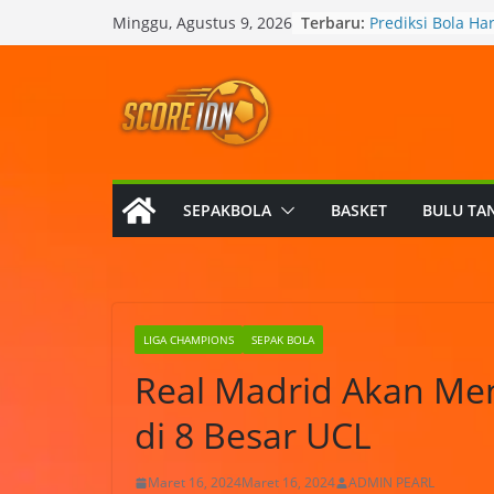
Skip
Terbaru:
Liverpool Dihabi
Minggu, Agustus 9, 2026
to
Itu Jurgen Klop
Suporter The Re
content
Prediksi Bola Har
2024
Jadwal Bola Hari 
2024
MU Menang Sih, 
Negatifnya, Ujar
SEPAKBOLA
BASKET
BULU TA
Xavi Hernandez 
Tukangi Barcelo
LIGA CHAMPIONS
SEPAK BOLA
Real Madrid Akan Me
di 8 Besar UCL
Maret 16, 2024
Maret 16, 2024
ADMIN PEARL