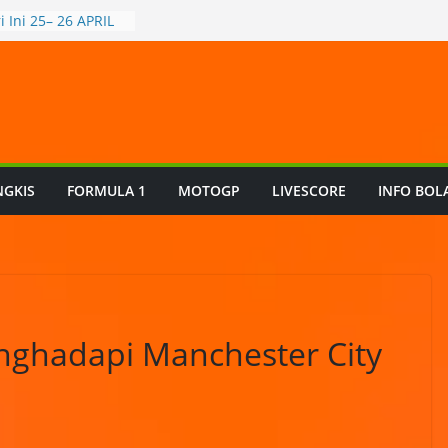
si Everton Karena
p Minta Kepada
ds
i Ini 25– 26 APRIL
Ini 25– 26 APRIL
tapi Masih Banyak
 Erik ten Hag
NGKIS
FORMULA 1
MOTOGP
LIVESCORE
INFO BOL
Putuskan Tetap
na di Musim Depan
nghadapi Manchester City