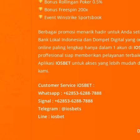
Bonus Rollingan Poker 0.5%
Bonus Freespin 200x
Event Winstrike Sportsbook
Berbagai promosi menarik hadir untuk Anda se
Bank Lokal Indonesia dan Dompet Digital yang 
online paling lengkap hanya dalam 1 akun di
IO
proffesional siap memberikan pelayanan terbai
Aplikasi
IOSBET
untuk akses yang lebih mudah d
kami.
Customer Service iOSBET :
Whatsapp : +62853-6288-7888
Signal : +62853-6288-7888
Telegram : @iosbets
Line : iosbet
D