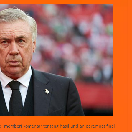
ti memberi komentar tentang hasil undian perempat final