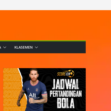
A
KLASEMEN