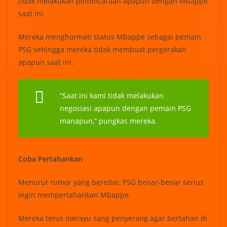
tidak melakukan pembicaraan apapun dengan Mbappe
saat ini.
Mereka menghormati status Mbappe sebagai pemain
PSG sehingga mereka tidak membuat pergerakan
apapun saat ini.
“Saat ini kami tidak melakukan
negosiasi apapun dengan pemain PSG
manapun,” pungkas mereka.
Coba Pertahankan
Menurut rumor yang beredar, PSG benar-benar serius
ingin mempertahankan Mbappe.
Mereka terus merayu sang penyerang agar bertahan di