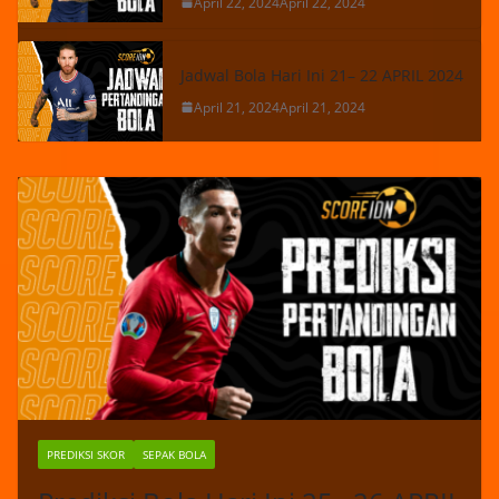
April 22, 2024
April 22, 2024
Jadwal Bola Hari Ini 21– 22 APRIL 2024
April 21, 2024
April 21, 2024
PREDIKSI SKOR
SEPAK BOLA