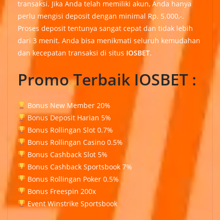
transaksi. Jika Anda telah memiliki akun, Anda hanya
perlu mengisi deposit dengan minimal Rp. 5.000,-.
Proses deposit tentunya sangat cepat dan tidak lebih
dari 3 menit. Anda bisa menikmati seluruh kemudahan
dan kecepatan transaksi di situs
IOSBET
.
Promo Terbaik IOSBET :
Bonus New Member 20%
Bonus Deposit Harian 5%
Bonus Rollingan Slot 0.7%
Bonus Rollingan Casino 0.5%
Bonus Cashback Slot 5%
Bonus Cashback Sportsbook 7%
Bonus Rollingan Poker 0.5%
Bonus Freespin 200x
Event Winstrike Sportsbook