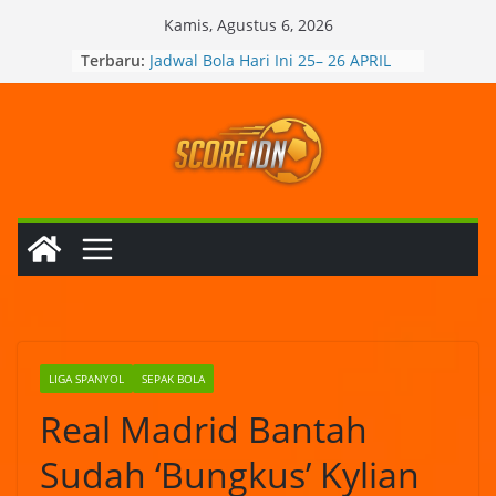
Skip
Kamis, Agustus 6, 2026
to
Terbaru:
Jadwal Bola Hari Ini 25– 26 APRIL
content
2024
MU Menang Sih, tapi Masih Banyak
Negatifnya, Ujar Erik ten Hag
Xavi Hernandez Putuskan Tetap
Tukangi Barcelona di Musim Depan
Liverpool Dihabisi Everton Karena
Itu Jurgen Klopp Minta Kepada
Suporter The Reds
Prediksi Bola Hari Ini 25– 26 APRIL
2024
LIGA SPANYOL
SEPAK BOLA
Real Madrid Bantah
Sudah ‘Bungkus’ Kylian