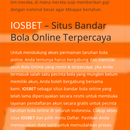
tim mereka, di mana mereka siap memberikan gaji
dengan nominal besar agar Mbappe bertahan.
IOSBET
– Situs Bandar
Bola Online Terpercaya
Untuk mendukung akses permainan taruhan bola
online, Anda tentunya harus bergabung dan memiliki
akun Bola Online yang resmi & terpercaya. Jika Anda
termasuk salah satu pecinta bola yang mungkin belum
memiliki akun, Anda boleh bergabung bersama
kami.
IOSBET
sebagai situs bandar bola online yang
telah lama dipercayakan secara resmi untuk membuka
layanan pendaftaran akun secara gratis untuk pecinta
taruhan bola online di seluruh Indonesia. Cukup akses
situs
IOSBET
dan pilih menu Daftar. Pastikan Anda
memasukkan data valid untuk memudahkan proses