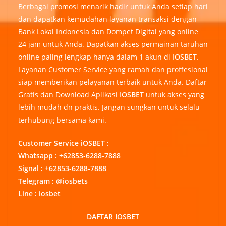
Berbagai promosi menarik hadir untuk Anda setiap hari
dan dapatkan kemudahan layanan transaksi dengan
Bank Lokal Indonesia dan Dompet Digital yang online
24 jam untuk Anda. Dapatkan akses permainan taruhan
online paling lengkap hanya dalam 1 akun di
IOSBET
.
Layanan Customer Service yang ramah dan proffesional
siap memberikan pelayanan terbaik untuk Anda. Daftar
Gratis dan Download Aplikasi
IOSBET
untuk akses yang
lebih mudah dn praktis. Jangan sungkan untuk selalu
terhubung bersama kami.
Customer Service iOSBET :
Whatsapp : +62853-6288-7888
Signal : +62853-6288-7888
Telegram : @iosbets
Line : iosbet
DAFTAR IOSBET