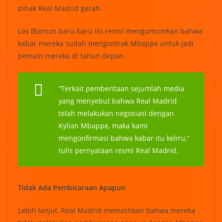
pihak Real Madrid gerah.
Los Blancos baru-baru ini resmi mengumumkan bahwa
kabar mereka sudah mengontrak Mbappe untuk jadi
pemain mereka di tahun depan.
“Terkait pemberitaan sejumlah media
yang menyebut bahwa Real Madrid
telah melakukan negosiasi dengan
Kylian Mbappe, maka kami
mengonfirmasi bahwa kabar itu keliru,”
tulis pernyataan resmi Real Madrid.
Tidak Ada Pembicaraan Apapun
Lebih lanjut, Real Madrid memastikan bahwa mereka