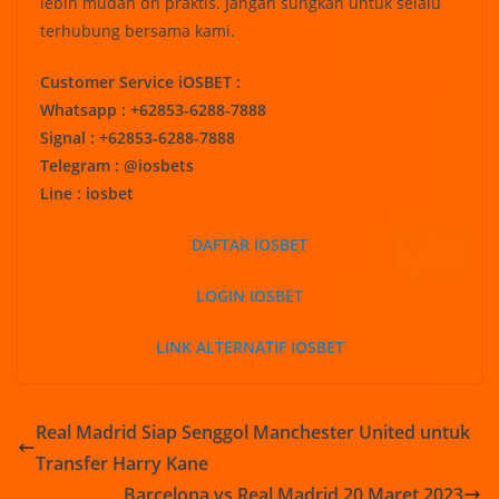
lebih mudah dn praktis. Jangan sungkan untuk selalu
terhubung bersama kami.
Customer Service iOSBET :
Whatsapp : +62853-6288-7888
Signal : +62853-6288-7888
Telegram : @iosbets
Line : iosbet
DAFTAR IOSBET
LOGIN IOSBET
LINK ALTERNATIF IOSBET
Real Madrid Siap Senggol Manchester United untuk
Transfer Harry Kane
Barcelona vs Real Madrid 20 Maret 2023