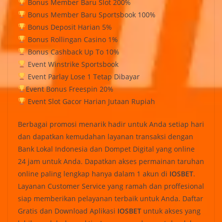
Bonus Member Baru Slot 200%
Bonus Member Baru Sportsbook 100%
Bonus Deposit Harian 5%
Bonus Rollingan Casino 1%
Bonus Cashback Up To 10%
Event Winstrike Sportsbook
Event Parlay Lose 1 Tetap Dibayar
Event Bonus Freespin 20%
Event Slot Gacor Harian Jutaan Rupiah
Berbagai promosi menarik hadir untuk Anda setiap hari
dan dapatkan kemudahan layanan transaksi dengan
Bank Lokal Indonesia dan Dompet Digital yang online
24 jam untuk Anda. Dapatkan akses permainan taruhan
online paling lengkap hanya dalam 1 akun di
IOSBET
.
Layanan Customer Service yang ramah dan proffesional
siap memberikan pelayanan terbaik untuk Anda. Daftar
Gratis dan Download Aplikasi
IOSBET
untuk akses yang