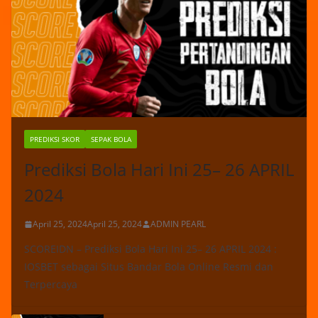
PREDIKSI SKOR
SEPAK BOLA
Prediksi Bola Hari Ini 25– 26 APRIL
2024
April 25, 2024
April 25, 2024
ADMIN PEARL
SCOREIDN – Prediksi Bola Hari Ini 25– 26 APRIL 2024 :
IOSBET sebagai Situs Bandar Bola Online Resmi dan
Terpercaya