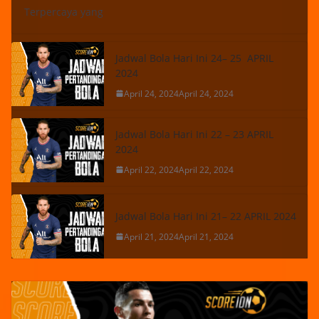
Terpercaya yang
Jadwal Bola Hari Ini 24– 25 APRIL
2024
April 24, 2024
April 24, 2024
Jadwal Bola Hari Ini 22 – 23 APRIL
2024
April 22, 2024
April 22, 2024
Jadwal Bola Hari Ini 21– 22 APRIL 2024
April 21, 2024
April 21, 2024