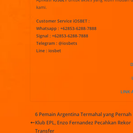
kami.
Customer Service iOSBET :
Whatsapp : +62853-6288-7888
Signal : +62853-6288-7888
Telegram : @iosbets
Line : iosbet
D
LINK 
6 Pemain Argentina Termahal yang Pernah 
Klub EPL, Enzo Fernandez Pecahkan Rekor
Transfer