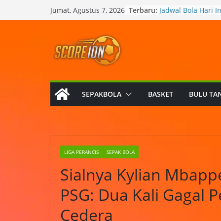
Skip
Terbaru:
Jadwal Bola Hari I
Jumat, Agustus 7, 2026
to
2024
MU Menang Sih, t
content
Negatifnya, Ujar E
Xavi Hernandez Pu
Tukangi Barcelon
Liverpool Dihabisi
Itu Jurgen Klopp 
Suporter The Reds
SEPAKBOLA
BASKET
BULU TA
Prediksi Bola Hari 
2024
LIGA PERANCIS
SEPAK BOLA
Sialnya Kylian Mbapp
PSG: Dua Kali Gagal P
Cedera