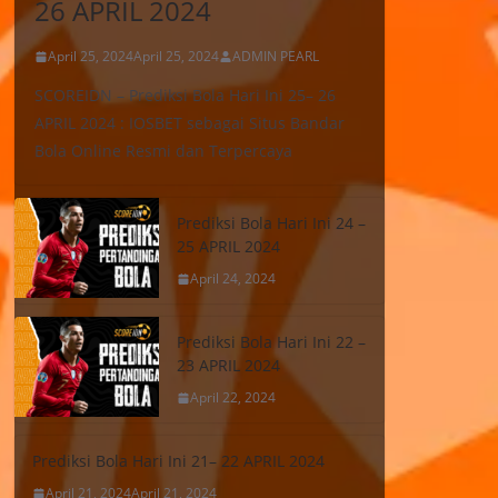
26 APRIL 2024
April 25, 2024
April 25, 2024
ADMIN PEARL
SCOREIDN – Prediksi Bola Hari Ini 25– 26
APRIL 2024 : IOSBET sebagai Situs Bandar
Bola Online Resmi dan Terpercaya
Prediksi Bola Hari Ini 24 –
25 APRIL 2024
April 24, 2024
Prediksi Bola Hari Ini 22 –
23 APRIL 2024
April 22, 2024
Prediksi Bola Hari Ini 21– 22 APRIL 2024
April 21, 2024
April 21, 2024