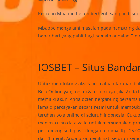
Kesialan Mbappe belum berhenti sampai di sit
Mbappe mengalami masalah pada hamstring dan te
benar hari yang pahit bagi pemain andalan Timn
IOSBET – Situs Banda
Untuk mendukung akses permainan taruhan bola
Bola Online yang resmi & terpercaya. Jika Anda
memiliki akun, Anda boleh bergabung bersama 
lama dipercayakan secara resmi untuk membuka 
taruhan bola online di seluruh Indonesia. Cukup
memasukkan data valid untuk memudahkan proses
perlu mengisi deposit dengan minimal Rp. 25.000
dari 3 menit. Anda bisa menikmati seluruh kem