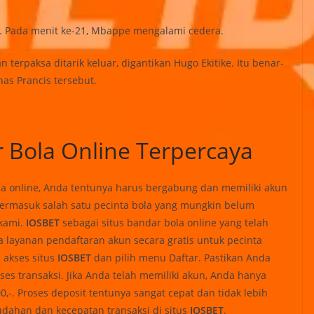
u. Pada menit ke-21, Mbappe mengalami cedera.
rpaksa ditarik keluar, digantikan Hugo Ekitike. Itu benar-
as Prancis tersebut.
r Bola Online Terpercaya
 online, Anda tentunya harus bergabung dan memiliki akun
 termasuk salah satu pecinta bola yang mungkin belum
kami.
IOSBET
sebagai situs bandar bola online yang telah
layanan pendaftaran akun secara gratis untuk pecinta
 akses situs
IOSBET
dan pilih menu Daftar. Pastikan Anda
 transaksi. Jika Anda telah memiliki akun, Anda hanya
,-. Proses deposit tentunya sangat cepat dan tidak lebih
udahan dan kecepatan transaksi di situs
IOSBET
.