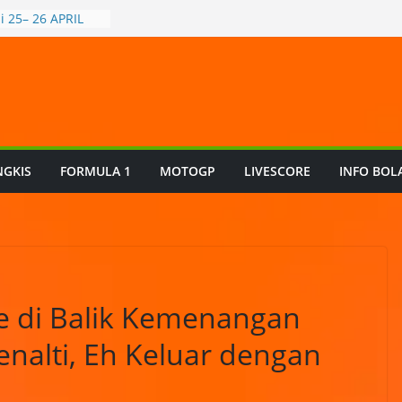
ni 25– 26 APRIL
api Masih Banyak
rik ten Hag
tuskan Tetap
a di Musim Depan
 Everton Karena
Minta Kepada
NGKIS
FORMULA 1
MOTOGP
LIVESCORE
INFO BOL
Ini 25– 26 APRIL
e di Balik Kemenangan
enalti, Eh Keluar dengan