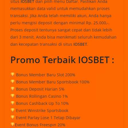
situs
IOSBET
dan pilih menu Daftar. Pastikan Anda
memasukkan data valid untuk memudahkan proses
transaksi. Jika Anda telah memiliki akun, Anda hanya
perlu mengisi deposit dengan minimal Rp. 25.000,-.
Proses deposit tentunya sangat cepat dan tidak lebih
dari 3 menit. Anda bisa menikmati seluruh kemudahan
dan kecepatan transaksi di situs
IOSBET
.
Promo Terbaik IOSBET :
Bonus Member Baru Slot 200%
Bonus Member Baru Sportsbook 100%
Bonus Deposit Harian 5%
Bonus Rollingan Casino 1%
Bonus Cashback Up To 10%
Event Winstrike Sportsbook
Event Parlay Lose 1 Tetap Dibayar
Event Bonus Freespin 20%