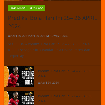
PREDIKSI SKOR
SEPAK BOLA
Prediksi Bola Hari Ini 25– 26 APRIL
2024
April 25, 2024
April 25, 2024
ADMIN PEARL
SCOREIDN – Prediksi Bola Hari Ini 25– 26 APRIL 2024 :
IOSBET sebagai Situs Bandar Bola Online Resmi dan
Terpercaya
Prediksi Bola Hari Ini 24 – 25 APRIL
2024
April 24, 2024
Prediksi Bola Hari Ini 22 – 23 APRIL
2024