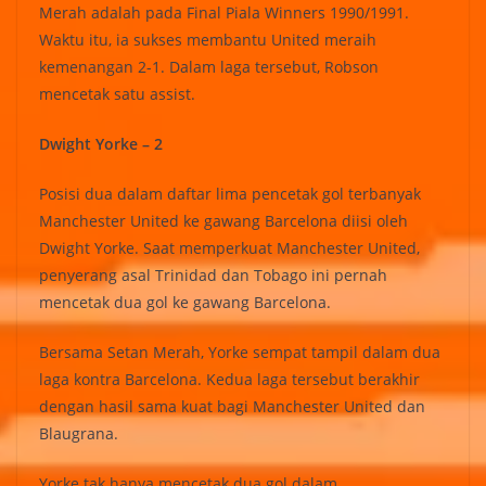
Merah adalah pada Final Piala Winners 1990/1991.
Waktu itu, ia sukses membantu United meraih
kemenangan 2-1. Dalam laga tersebut, Robson
mencetak satu assist.
Dwight Yorke – 2
Posisi dua dalam daftar lima pencetak gol terbanyak
Manchester United ke gawang Barcelona diisi oleh
Dwight Yorke. Saat memperkuat Manchester United,
penyerang asal Trinidad dan Tobago ini pernah
mencetak dua gol ke gawang Barcelona.
Bersama Setan Merah, Yorke sempat tampil dalam dua
laga kontra Barcelona. Kedua laga tersebut berakhir
dengan hasil sama kuat bagi Manchester United dan
Blaugrana.
Yorke tak hanya mencetak dua gol dalam