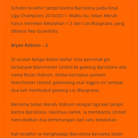
Scholes terakhir tampil kontra Barcelona pada Final
Liga Champions 2010/2011. Waktu itu, Setan Merah
harus menelan kekalahan 1-3 dari Los Blaugrana, yang
dibesut Pep Guardiola.
Bryan Robson – 2
Di urutan ketiga dalam daftar lima pencetak gol
terbanyak Manchester United ke gawang Barcelona ada
nama Bryan Robson. Ketika berstatus pemain
Manchester United, gelandang asal Inggris ini sempat
dua kali membobol gawang Los Blaugrana.
Bersama Setan Merah, Robson sempat tiga kali tampil
kontra Barcelona. Hasilnya ciamik. Ia membantu United
mencatatkan dua kemenangan dan satu kekalahan.
Kali terakhir ia menghadapi Barcelona bersama Setan