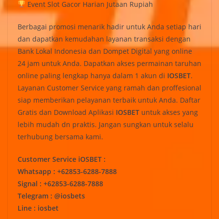
Event Slot Gacor Harian Jutaan Rupiah
Berbagai promosi menarik hadir untuk Anda setiap hari
dan dapatkan kemudahan layanan transaksi dengan
Bank Lokal Indonesia dan Dompet Digital yang online
24 jam untuk Anda. Dapatkan akses permainan taruhan
online paling lengkap hanya dalam 1 akun di
IOSBET
.
Layanan Customer Service yang ramah dan proffesional
siap memberikan pelayanan terbaik untuk Anda. Daftar
Gratis dan Download Aplikasi
IOSBET
untuk akses yang
lebih mudah dn praktis. Jangan sungkan untuk selalu
terhubung bersama kami.
Customer Service iOSBET :
Whatsapp : +62853-6288-7888
Signal : +62853-6288-7888
Telegram : @iosbets
Line : iosbet