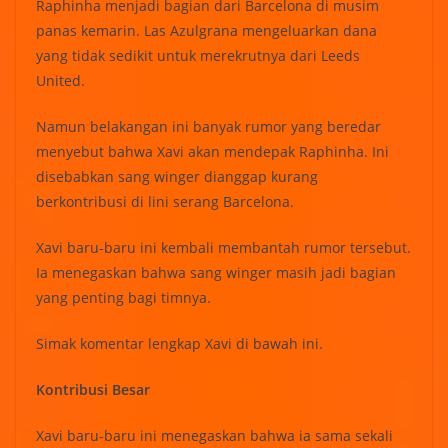
Raphinha menjadi bagian dari Barcelona di musim
panas kemarin. Las Azulgrana mengeluarkan dana
yang tidak sedikit untuk merekrutnya dari Leeds
United.
Namun belakangan ini banyak rumor yang beredar
menyebut bahwa Xavi akan mendepak Raphinha. Ini
disebabkan sang winger dianggap kurang
berkontribusi di lini serang Barcelona.
Xavi baru-baru ini kembali membantah rumor tersebut.
Ia menegaskan bahwa sang winger masih jadi bagian
yang penting bagi timnya.
Simak komentar lengkap Xavi di bawah ini.
Kontribusi Besar
Xavi baru-baru ini menegaskan bahwa ia sama sekali