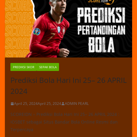
PREDIKSI SKOR
SEPAK BOLA
Prediksi Bola Hari Ini 25– 26 APRIL
2024
April 25, 2024
April 25, 2024
ADMIN PEARL
SCOREIDN – Prediksi Bola Hari Ini 25– 26 APRIL 2024 :
IOSBET sebagai Situs Bandar Bola Online Resmi dan
Terpercaya