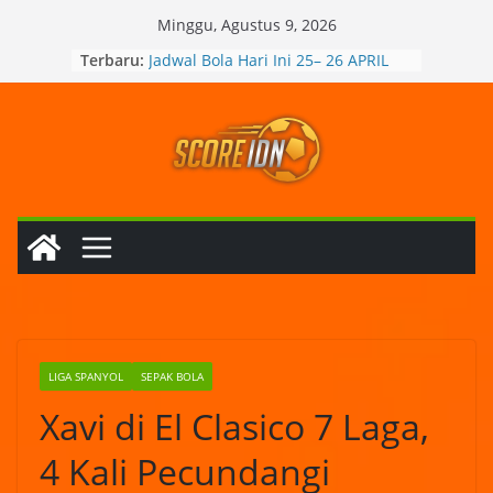
Skip
Minggu, Agustus 9, 2026
to
Terbaru:
Jadwal Bola Hari Ini 25– 26 APRIL
content
2024
MU Menang Sih, tapi Masih Banyak
Negatifnya, Ujar Erik ten Hag
Xavi Hernandez Putuskan Tetap
Tukangi Barcelona di Musim Depan
Liverpool Dihabisi Everton Karena
Itu Jurgen Klopp Minta Kepada
Suporter The Reds
Prediksi Bola Hari Ini 25– 26 APRIL
2024
LIGA SPANYOL
SEPAK BOLA
Xavi di El Clasico 7 Laga,
4 Kali Pecundangi