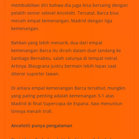
membuktikan diri bahwa dia juga bisa bersaing dengan
pelatih senior selevel Ancelotti. Tercatat, Barca bisa
meraih empat kemenangan, Madrid dengan tiga
kemenangan.
Bahkan yang lebih menarik, dua dari empat
kemenangan Barca itu diraih dalam duel tandang ke
Santiago Bernabeu, salah satunya di tempat netral.
Artinya, Blaugrana justru bermain lebih lepas saat
diteror suporter lawan.
Di antara empat kemenangan Barca tersebut, mungkin
yang paling penting adalah kemenangan 3-1 atas
Madrid di final Supercopa de Espana. Xavi menuntun
timnya meraih trofi.
Ancelotti punya pengalaman